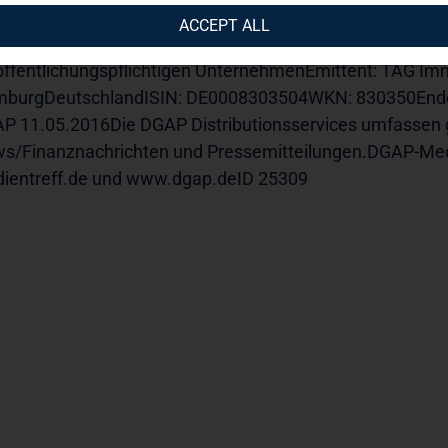
anzinstruments: DE0008303504Geschäftsart: KaufDatum:
ACCEPT ALL
9595Währung: EURStückzahl: 3000Gesamtvolumen: 3587
öffentlichungspflichtigen UnternehmenEmittent: TAG Im
burgDeutschlandISIN: DE0008303504WKN: 830350Ende der
P 11.05.2016Die DGAP Distributionsservices umfassen g
s/Finanznachrichten und Pressemitteilungen.DGAP-Med
ientreff.de und www.dgap.deID 25309