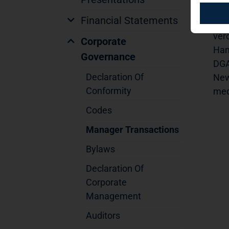
Fin
Financial Statements
11,
ver
Corporate
Ham
Governance
DGA
Declaration Of
New
Conformity
med
Codes
Manager Transactions
Bylaws
Declaration Of
Corporate
Management
Auditors