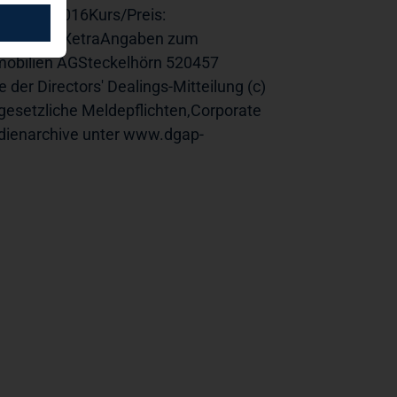
 11.05.2016Kurs/Preis:
8,50Ort: XetraAngaben zum
mobilien AGSteckelhörn 520457
 Directors' Dealings-Mitteilung (c)
esetzliche Meldepflichten,Corporate
ienarchive unter www.dgap-