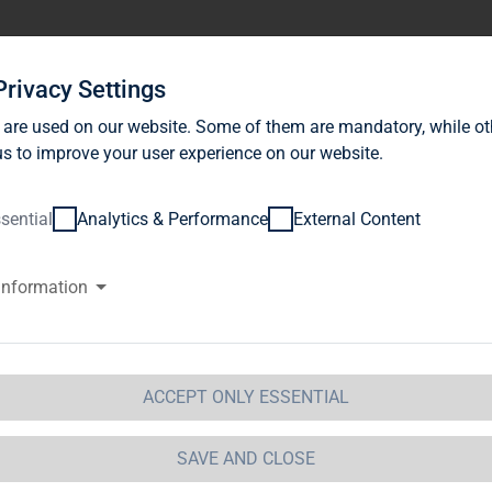
stor Relations
News
Sustainability
Career
Se
Privacy Settings
 are used on our website. Some of them are mandatory, while ot
s to improve your user experience on our website.
sential
Analytics & Performance
External Content
information
GAP-DD: TAG Immobilien AG de
teilung über Geschäfte von Führungspersonen nach §15a
rmittelt durch DGAP – ein Service der EQS Group AG.Für de
ACCEPT ONLY ESSENTIAL
eilungspflichtige verantwortlich.---------------------------------------
teilungspflichtigenName: ThielVorname: MartinFunktio
SAVE AND CLOSE
 mitteilungspflichtigen GeschäftBezeichnung des Finan