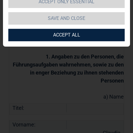
Führungsaufgaben wahrnehmen, sowie in
ACCEPT ONLY ESSENTIAL
enger Beziehung zu ihnen stehenden
Personen
SAVE AND CLOSE
20.04.2020 / 12:00
Für den Inhalt der Mitteilung ist der Emittent
ACCEPT ALL
/ Herausgeber verantwortlich.
1. Angaben zu den Personen, die
Führungsaufgaben wahrnehmen, sowie zu den
in enger Beziehung zu ihnen stehenden
Personen
a) Name
Titel:
Vorname:
Claudia