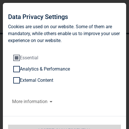
Data Privacy Settings
Cookies are used on our website. Some of them are
mandatory, while others enable us to improve your user
experience on our website.
Essential
Analytics & Performance
DGAP-DD: TAG Immobilien
External Content
AG deutsch
More information
Meldung und öffentliche Bekanntgabe der
Geschäfte von Personen, die