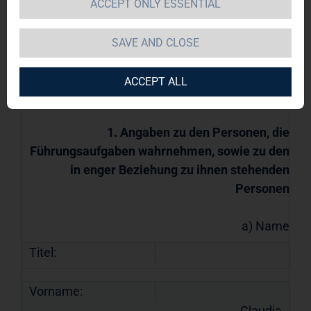
Führungsaufgaben wahrnehmen, sowie in
ACCEPT ONLY ESSENTIAL
enger Beziehung zu ihnen stehenden
Personen
SAVE AND CLOSE
28.07.2022 / 14:31
Für den Inhalt der Mitteilung ist der Emittent
ACCEPT ALL
/ Herausgeber verantwortlich.
1. Angaben zu den Personen, die
Führungsaufgaben wahrnehmen, sowie zu den
in enger Beziehung zu ihnen stehenden
Personen
a) Name
Titel:
Vorname:
Claudia