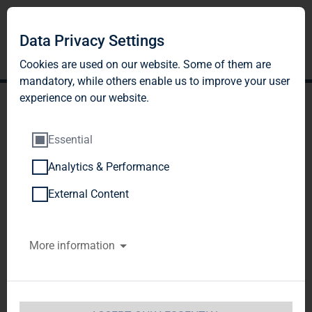
Data Privacy Settings
Cookies are used on our website. Some of them are
mandatory, while others enable us to improve your user
experience on our website.
Essential
Analytics & Performance
DGAP-DD: TAG Immobilien
External Content
AG deutsch
More information
Meldung und öffentliche Bekanntgabe der
Geschäfte von Personen, die