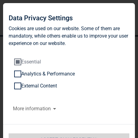
Data Privacy Settings
Cookies are used on our website. Some of them are
mandatory, while others enable us to improve your user
experience on our website.
Essential
Analytics & Performance
TAG Immobilien AG:
External Content
Claudia Hoyer, Erwerb von
More information
neuen Aktien durch
Ausübung von
Bezugsrechten im Rahmen