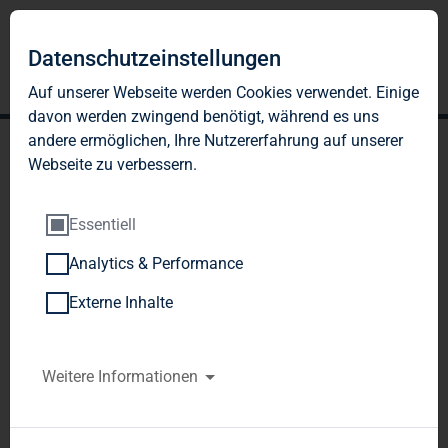
Datenschutzeinstellungen
Auf unserer Webseite werden Cookies verwendet. Einige
davon werden zwingend benötigt, während es uns
andere ermöglichen, Ihre Nutzererfahrung auf unserer
Webseite zu verbessern.
Essentiell
Analytics & Performance
TAG Immobilien AG: Olaf
Externe Inhalte
Borkers, Erwerb von neuen
Aktien durch Ausübung
Weitere Informationen
von Bezugsrechten im
Rahmen einer