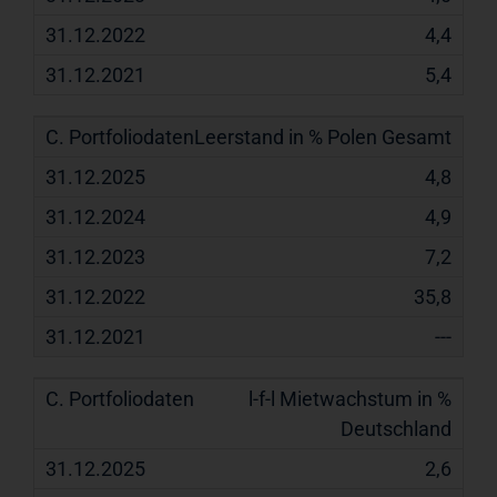
4,4
5,4
Leerstand in % Polen Gesamt
4,8
4,9
7,2
35,8
---
l-f-l Mietwachstum in %
Deutschland
2,6