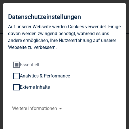
DE
EN
Datenschutzeinstellungen
Auf unserer Webseite werden Cookies verwendet. Einige
davon werden zwingend benötigt, während es uns
andere ermöglichen, Ihre Nutzererfahrung auf unserer
Webseite zu verbessern.
Essentiell
Analytics & Performance
KENNZAHLEN
Externe Inhalte
Von den Mieterlösen bis zur
Eigenkapitalquote:
Weitere Informationen
Die Kennzahlen verschaffen Ihnen einen
schnellen Überblick.