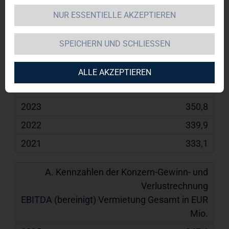
NUR ESSENTIELLE AKZEPTIEREN
A. Kennzahlen
2025
2024
2023
2022
2021
der Konzern-
SPEICHERN UND SCHLIESSEN
Gewinn- und
Netto-Ist-Miete in EUR Mio.
Verlustrechnung
371,1
ALLE AKZEPTIEREN
360,2
350,8
339,9
333,1
EBITDA (bereinigt) Vermietung Gesamt in EUR
Mio.