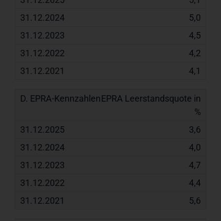
5,0
4,5
4,2
4,1
EPRA Leerstandsquote in
%
3,6
4,0
4,7
4,4
5,6