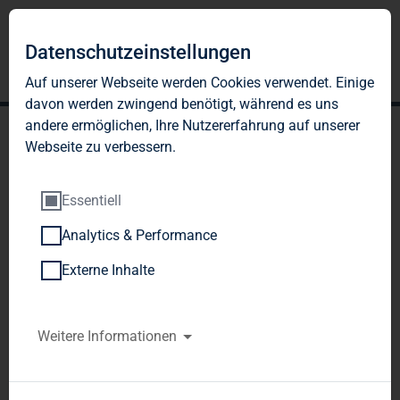
DE
EN
Datenschutzeinstellungen
Auf unserer Webseite werden Cookies verwendet. Einige
davon werden zwingend benötigt, während es uns
andere ermöglichen, Ihre Nutzererfahrung auf unserer
Webseite zu verbessern.
Essentiell
Analytics & Performance
UNSERE SOZIALEN
Externe Inhalte
PROJEKTE
Weitere Informationen
TAG Miteinander Stiftung
Gute Lebensverhältnisse und gelebte