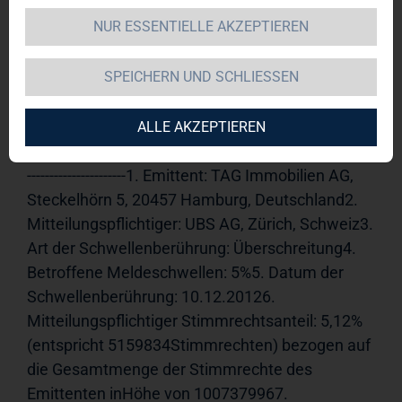
NUR ESSENTIELLE AKZEPTIEREN
TAG Immobilien AG 
17.12.2012 
16:30Veröffentlichung einer 
SPEICHERN UND SCHLIESSEN
Stimmrechtsmitteilung, übermittelt durch die 
DGAP - ein Unternehmen der EquityStory AG.Für 
den Inhalt der Mitteilung ist der Emittent 
ALLE AKZEPTIEREN
verantwortlich.-----------------------------------------------------
----------------------1. Emittent: TAG Immobilien AG, 
Steckelhörn 5, 20457 Hamburg, Deutschland2. 
Mitteilungspflichtiger: UBS AG, Zürich, Schweiz3. 
Art der Schwellenberührung: Überschreitung4. 
Betroffene Meldeschwellen: 5%5. Datum der 
Schwellenberührung: 10.12.20126. 
Mitteilungspflichtiger Stimmrechtsanteil: 5,12% 
(entspricht 5159834Stimmrechten) bezogen auf 
die Gesamtmenge der Stimmrechte des 
Emittenten inHöhe von 1007379967. 