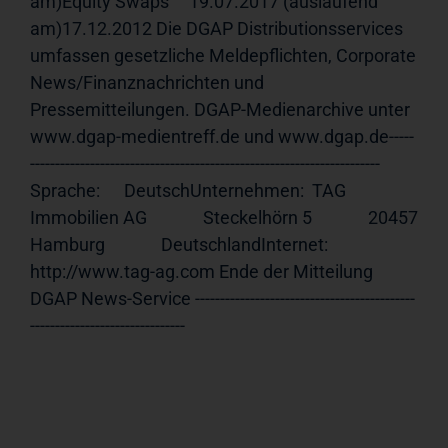
am)Equity Swaps     19.07.2017 (auslaufend 
am)17.12.2012 Die DGAP Distributionsservices 
umfassen gesetzliche Meldepflichten, Corporate 
News/Finanznachrichten und 
Pressemitteilungen. DGAP-Medienarchive unter 
www.dgap-medientreff.de und www.dgap.de-----
---------------------------------------------------------------------- 
Sprache:      DeutschUnternehmen:  TAG 
Immobilien AG              Steckelhörn 5              20457 
Hamburg              DeutschlandInternet:     
http://www.tag-ag.com Ende der Mitteilung                             
DGAP News-Service --------------------------------------------
-------------------------------