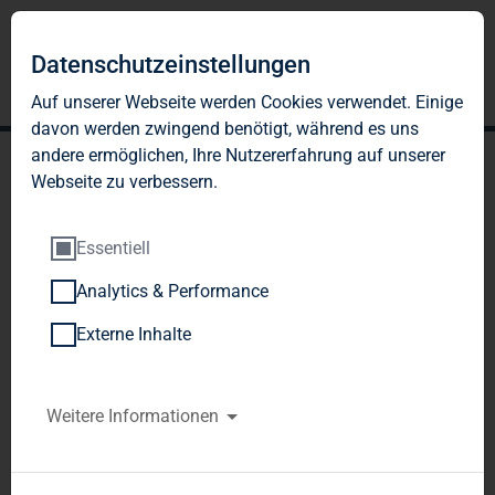
Datenschutzeinstellungen
Auf unserer Webseite werden Cookies verwendet. Einige
davon werden zwingend benötigt, während es uns
andere ermöglichen, Ihre Nutzererfahrung auf unserer
Webseite zu verbessern.
Essentiell
Analytics & Performance
TAG Immobilien AG:
Externe Inhalte
Veröffentlichung gemäß §
26 Abs. 1 WpHG mit dem
Weitere Informationen
Ziel der europaweiten
Verbreitung