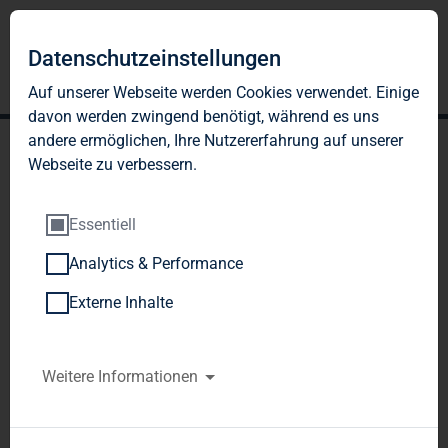
Datenschutzeinstellungen
Auf unserer Webseite werden Cookies verwendet. Einige
davon werden zwingend benötigt, während es uns
andere ermöglichen, Ihre Nutzererfahrung auf unserer
Webseite zu verbessern.
Essentiell
Analytics & Performance
TAG Immobilien AG:
Externe Inhalte
Veröffentlichung gemäß §
26 Abs. 1 WpHG mit dem
Weitere Informationen
Ziel der europaweiten
Verbreitung