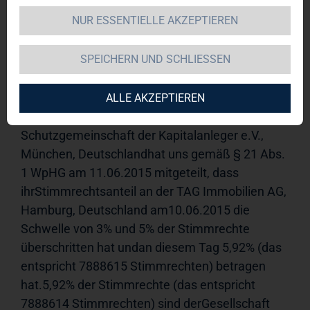
NUR ESSENTIELLE AKZEPTIEREN
TAG Immobilien AG 
11.06.2015 
15:34Veröffentlichung einer 
SPEICHERN UND SCHLIESSEN
Stimmrechtsmitteilung, übermittelt durch DGAP - 
ein Service der EQS Group AG.Für den Inhalt der 
Mitteilung ist der Emittent verantwortlich.------------
ALLE AKZEPTIEREN
---------------------------------------------------------------Die SdK 
Schutzgemeinschaft der Kapitalanleger e.V., 
München, Deutschlandhat uns gemäß § 21 Abs. 
1 WpHG am 11.06.2015 mitgeteilt, dass 
ihrStimmrechtsanteil an der TAG Immobilien AG, 
Hamburg, Deutschland am10.06.2015 die 
Schwelle von 3% und 5% der Stimmrechte 
überschritten hat undan diesem Tag 5,92% (das 
entspricht 7888615 Stimmrechten) betragen 
hat.5,92% der Stimmrechte (das entspricht 
7888614 Stimmrechten) sind derGesellschaft 