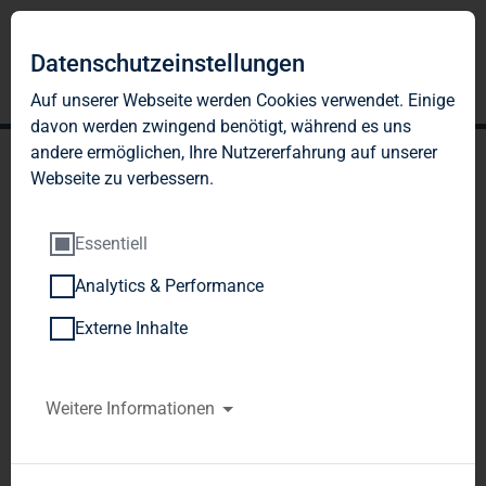
Datenschutzeinstellungen
Auf unserer Webseite werden Cookies verwendet. Einige
davon werden zwingend benötigt, während es uns
andere ermöglichen, Ihre Nutzererfahrung auf unserer
Webseite zu verbessern.
Essentiell
Analytics & Performance
TAG Immobilien AG:
Externe Inhalte
Veröffentlichung gemäß §
40 Abs. 1 WpHG mit dem
Weitere Informationen
Ziel der europaweiten
Verbreitung