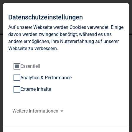
Datenschutzeinstellungen
Auf unserer Webseite werden Cookies verwendet. Einige
davon werden zwingend benötigt, während es uns
andere ermöglichen, Ihre Nutzererfahrung auf unserer
Webseite zu verbessern.
Essentiell
Analytics & Performance
TAG Immobilien AG:
Externe Inhalte
Anleihe 2013/2018 -
Platzierung erfolgreich
Weitere Informationen
abgeschlossen -
Öffentliches Angebot einer