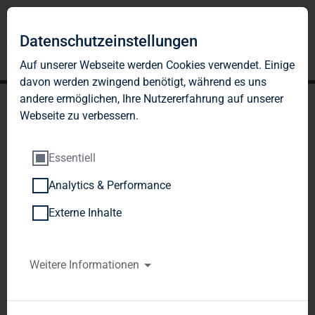
Datenschutzeinstellungen
Auf unserer Webseite werden Cookies verwendet. Einige
davon werden zwingend benötigt, während es uns
andere ermöglichen, Ihre Nutzererfahrung auf unserer
Webseite zu verbessern.
Essentiell
Analytics & Performance
TAG Immobilien AG:
Externe Inhalte
Studie: Zwei von drei
Mietern wünschen sich
Weitere Informationen
mehr altenfreundliche
Wohnungen