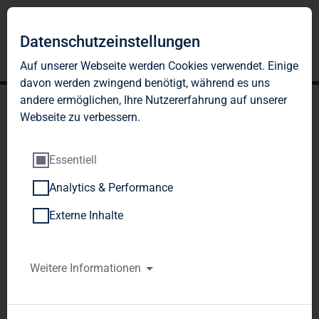
Datenschutzeinstellungen
Auf unserer Webseite werden Cookies verwendet. Einige
davon werden zwingend benötigt, während es uns
andere ermöglichen, Ihre Nutzererfahrung auf unserer
Webseite zu verbessern.
Essentiell
Analytics & Performance
TAG Immobilien AG: TAG
Externe Inhalte
Immobilien AG erweitert
Wohnimmobilienbestand -
Weitere Informationen
Erwerb von insgesamt
3.150 Einheiten stellt hohe