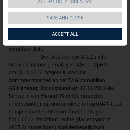
ACCEPT ONLY ESSENTIAL
TAG Immobilien AG 
19.12.2012 
11:16Veröffentlichung einer 
SAVE AND CLOSE
Stimmrechtsmitteilung, übermittelt durch die 
DGAP - ein Unternehmen der EquityStory AG.Für 
ACCEPT ALL
den Inhalt der Mitteilung ist der Emittent 
verantwortlich.-----------------------------------------------------
----------------------Die Credit Suisse AG, Zürich, 
Schweiz hat uns gemäß § 21 Abs. 1 WpHG 
am18.12.2012 mitgeteilt, dass ihr 
Stimmrechtsanteil an der TAG Immobilien 
AG,Hamburg, Deutschland am 12.12.2012 die 
Schwelle von 5% und 3% derStimmrechte 
unterschritten hat und an diesem Tag 0,04% (das 
entspricht57170 Stimmrechten) betragen 
hat.0,001% der Stimmrechte (das entspricht 
1805 Stimmrechten) sind derGesellschaft 