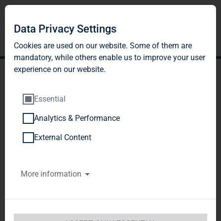
Data Privacy Settings
Cookies are used on our website. Some of them are
mandatory, while others enable us to improve your user
experience on our website.
Essential
Analytics & Performance
TAG Immobilien AG:
External Content
Veröffentlichung gemäß §
More information
26 Abs. 1 WpHG mit dem
Ziel der europaweiten
Verbreitung