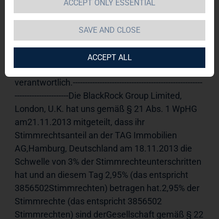
ACCEPT ONLY ESSENTIAL
TAG Immobilien AG 
05.12.2013 
14:19Veröffentlichung einer 
SAVE AND CLOSE
Stimmrechtsmitteilung, übermittelt durch die 
DGAP - ein Unternehmen der EQS Group AG.Für 
ACCEPT ALL
den Inhalt der Mitteilung ist der Emittent 
verantwortlich.-----------------------------------------------------
----------------------Die BlackRock Group Limited, 
London, U.K. hat uns gemäß § 21 Abs. 1 WpHG 
am21.11.2013 mitgeteilt, dass ihr 
Stimmrechtsanteil an der TAG Immobilien 
AG,Hamburg, Deutschland am 18.11.2013 die 
Schwelle von 3% der Stimmrechteunterschritten 
hat und an diesem Tag 2,95% (das entspricht 
3856502Stimmrechten) betragen hat.2,95% der 
Stimmrechte (das entspricht 3856502 
Stimmrechten) sind derGesellschaft gemäß § 22 