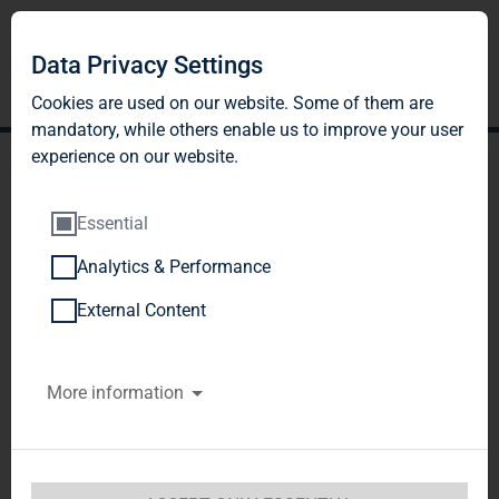
Data Privacy Settings
Cookies are used on our website. Some of them are
mandatory, while others enable us to improve your user
experience on our website.
Essential
Analytics & Performance
TAG Immobilien AG:
External Content
Veröffentlichung gemäß §
More information
26 Abs. 1 WpHG mit dem
Ziel der europaweiten
Verbreitung