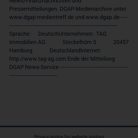
News/Finanznachrichten und 
Pressemitteilungen. DGAP-Medienarchive unter 
www.dgap-medientreff.de und www.dgap.de-----
---------------------------------------------------------------------- 
Sprache:      DeutschUnternehmen:  TAG 
Immobilien AG              Steckelhörn 5              20457 
Hamburg              DeutschlandInternet:     
http://www.tag-ag.com Ende der Mitteilung                             
DGAP News-Service --------------------------------------------
-------------------------------
Privacy notice for website visitors