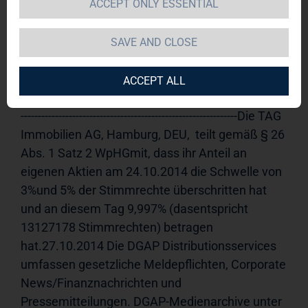
ACCEPT ONLY ESSENTIAL
TAG Immobilien AG 
27.10.2014 
10:30Veröffentlichung einer 
SAVE AND CLOSE
Stimmrechtsmitteilung, übermittelt durch DGAP - 
ein Service der EQS Group AG.Für den Inhalt der 
ACCEPT ALL
Mitteilung ist der Emittent verantwortlich.------------
---------------------------------------------------------------Die TAG 
Immobilien AG, Hamburg, DEU,  teilt gemäß § 26 
Abs. 1 Satz 2 WpHGmit, dass ihr Anteil an 
eigenen Aktien am 24.10.2014 die Schwelle von 
3%und 5% der Stimmrechte überschritten hat 
und an diesem Tag 9,997% (dasentspricht 
13127178 Stimmrechten) betragen 
hat.27.10.2014 Die DGAP Distributionsservices 
umfassen gesetzliche Meldepflichten, Corporate 
News/Finanznachrichten und 
Pressemitteilungen. DGAP-Medienarchive unter 