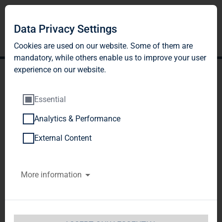
Data Privacy Settings
Cookies are used on our website. Some of them are
mandatory, while others enable us to improve your user
experience on our website.
Essential
Analytics & Performance
TAG Immobilien AG:
External Content
Veröffentlichung gemäß §
More information
26 Abs. 1 WpHG mit dem
Ziel der europaweiten
Verbreitung