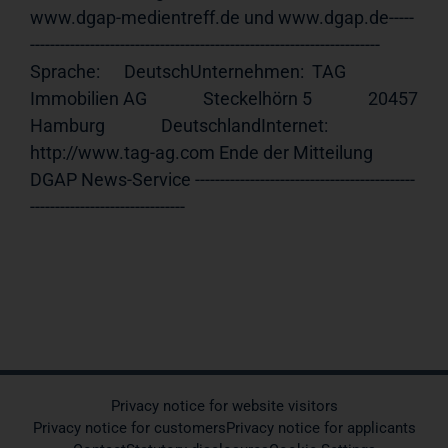
www.dgap-medientreff.de und www.dgap.de-----
---------------------------------------------------------------------- 
Sprache:      DeutschUnternehmen:  TAG 
Immobilien AG              Steckelhörn 5              20457 
Hamburg              DeutschlandInternet:     
http://www.tag-ag.com Ende der Mitteilung                             
DGAP News-Service --------------------------------------------
-------------------------------
Privacy notice for website visitors
Privacy notice for customers
Privacy notice for applicants