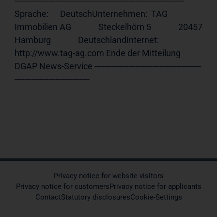
---------------------------------------------------------------------- 
Sprache:      DeutschUnternehmen:  TAG 
Immobilien AG              Steckelhörn 5              20457 
Hamburg              DeutschlandInternet:     
http://www.tag-ag.com Ende der Mitteilung                             
DGAP News-Service --------------------------------------------
-------------------------------
Privacy notice for website visitors
Privacy notice for customers
Privacy notice for applicants
Contact
Statutory disclosures
Cookie-Settings