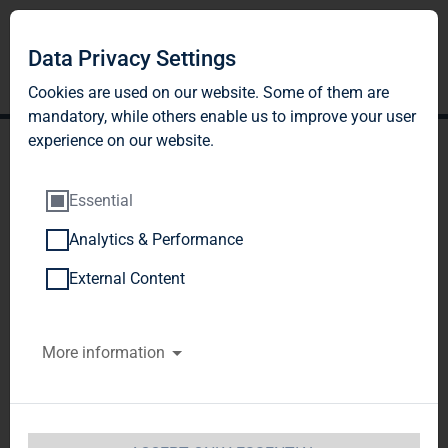
Data Privacy Settings
Cookies are used on our website. Some of them are
mandatory, while others enable us to improve your user
experience on our website.
Essential
Analytics & Performance
TAG Immobilien AG:
External Content
Veröffentlichung gemäß §
More information
26 Abs. 1 WpHG mit dem
Ziel der europaweiten
Verbreitung