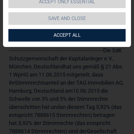
ACCEPT ONLY ESSENTIAL
TAG Immobilien AG 
11.06.2015 
15:34Veröffentlichung einer 
SAVE AND CLOSE
Stimmrechtsmitteilung, übermittelt durch DGAP - 
ein Service der EQS Group AG.Für den Inhalt der 
ACCEPT ALL
Mitteilung ist der Emittent verantwortlich.------------
---------------------------------------------------------------Die SdK 
Schutzgemeinschaft der Kapitalanleger e.V., 
München, Deutschlandhat uns gemäß § 21 Abs. 
1 WpHG am 11.06.2015 mitgeteilt, dass 
ihrStimmrechtsanteil an der TAG Immobilien AG, 
Hamburg, Deutschland am10.06.2015 die 
Schwelle von 3% und 5% der Stimmrechte 
überschritten hat undan diesem Tag 5,92% (das 
entspricht 7888615 Stimmrechten) betragen 
hat.5,92% der Stimmrechte (das entspricht 
7888614 Stimmrechten) sind derGesellschaft 