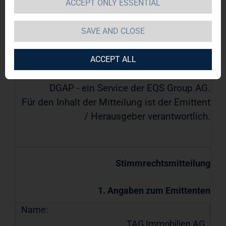
ACCEPT ONLY ESSENTIAL
TAG Immobilien AG
SAVE AND CLOSE
30.07.2019 / 16:05
Veröffentlichung einer
ACCEPT ALL
Stimmrechtsmitteilung übermittelt durch
DGAP - ein Service der EQS Group AG.
Für den Inhalt der Mitteilung ist der Emittent
/ Herausgeber verantwortlich.
Stimmrechtsmitteilung
1. Angaben zum Emittenten
Name:
TAG Immobilien AG