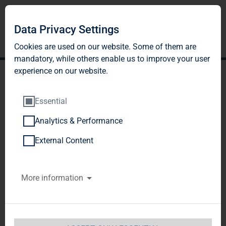
Data Privacy Settings
Cookies are used on our website. Some of them are
mandatory, while others enable us to improve your user
experience on our website.
Essential
Analytics & Performance
TAG Immobilien AG:
External Content
Veröffentlichung gemäß §
More information
40 Abs. 1 WpHG mit dem
Ziel der europaweiten
Verbreitung