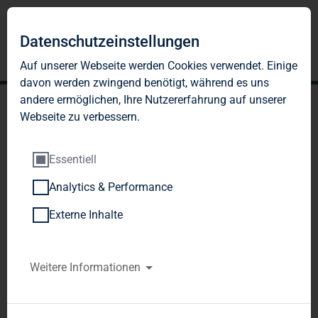
Datenschutzeinstellungen
Auf unserer Webseite werden Cookies verwendet. Einige
davon werden zwingend benötigt, während es uns
andere ermöglichen, Ihre Nutzererfahrung auf unserer
Webseite zu verbessern.
Essentiell
Analytics & Performance
DGAP-DD: TAG Immobilien
Externe Inhalte
AG deutsch
Mitteilung über Geschäfte von
Weitere Informationen
Führungspersonen nach §15a WpHGDirectors'-
Dealings-Mitteilung übermittelt durch DGAP –