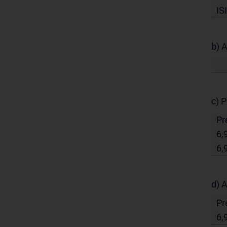
IS
b) 
c) 
Pr
6,
6,
d) 
Pr
6,