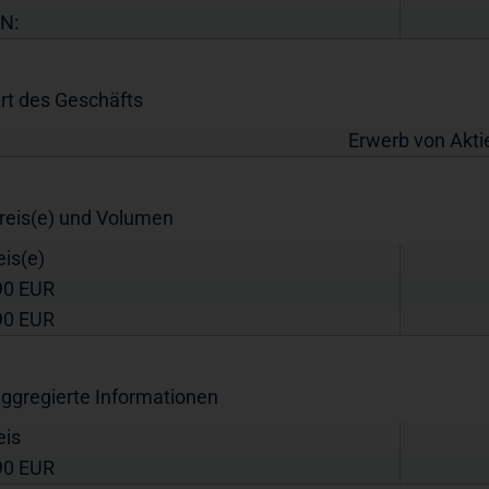
IN:
Art des Geschäfts
Erwerb von Akt
Preis(e) und Volumen
eis(e)
90
EUR
90
EUR
Aggregierte Informationen
eis
90
EUR