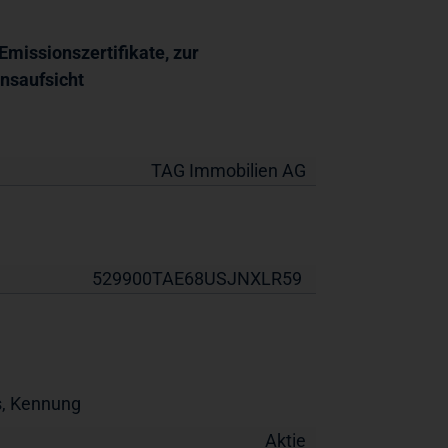
missionszertifikate, zur
nsaufsicht
TAG Immobilien AG
529900TAE68USJNXLR59
s, Kennung
Aktie