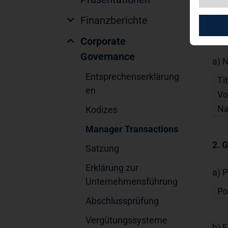
Finanzberichte
1. 
Bez
Corporate
Governance
a) 
Entsprechenserklärung
Tit
en
Vo
Na
Kodizes
Manager Transactions
2. 
Satzung
Erklärung zur
a) P
Unternehmensführung
Po
Abschlussprüfung
Vergütungssysteme
b) 