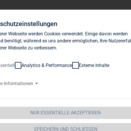
Investor Relations
News
Nachhaltigkeit
Karrie
schutzeinstellungen
erer Webseite werden Cookies verwendet. Einige davon werden
d benötigt, während es uns andere ermöglichen, Ihre Nutzererf
erer Webseite zu verbessern.
sentiell
Analytics & Performance
Externe Inhalte
GAP-DD: TAG Immobilien AG de
re Informationen
dung und öffentliche Bekanntgabe der Geschäfte vo
rnehmen, sowie in enger Beziehung zu ihnen stehe
NUR ESSENTIELLE AKZEPTIEREN
07.2022 / 14:31
 den Inhalt der Mitteilung ist der Emittent / Herausge
SPEICHERN UND SCHLIESSEN