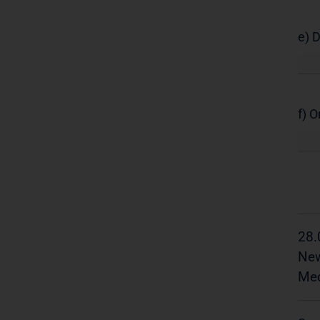
e) 
f) 
28.
New
Med