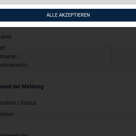
Angaben zu den Personen, die Führungsaufgaben wahrne
ALLE AKZEPTIEREN
iehung zu ihnen stehenden Personen
Name
el:
rname:
chname(n):
Grund der Meldung
osition / Status
sition:
Erstmeldung