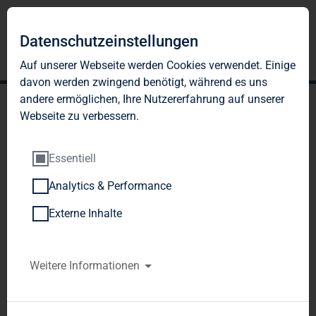
DE
EN
Datenschutzeinstellungen
Auf unserer Webseite werden Cookies verwendet. Einige
davon werden zwingend benötigt, während es uns
andere ermöglichen, Ihre Nutzererfahrung auf unserer
Webseite zu verbessern.
Essentiell
Analytics & Performance
ANFRAGE ERHALTEN
Externe Inhalte
Vielen Dank für Ihr
Weitere Informationen
Interesse!
Wir haben Ihre Anfrage erhalten und setzen