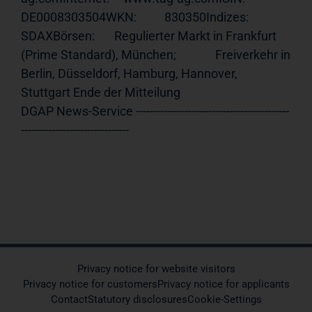
DE0008303504WKN:          830350Indizes:      
SDAXBörsen:       Regulierter Markt in Frankfurt 
(Prime Standard), München;              Freiverkehr in 
Berlin, Düsseldorf, Hamburg, Hannover,              
Stuttgart Ende der Mitteilung                             
DGAP News-Service --------------------------------------------
-------------------------------
Privacy notice for website visitors
Privacy notice for customers
Privacy notice for applicants
Contact
Statutory disclosures
Cookie-Settings