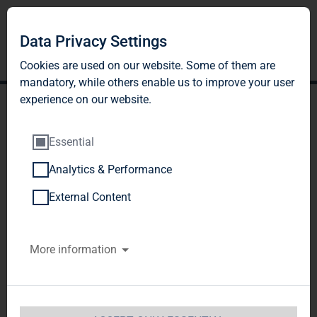
Data Privacy Settings
Cookies are used on our website. Some of them are
mandatory, while others enable us to improve your user
experience on our website.
Essential
Analytics & Performance
TAG Immobilien AG
External Content
platziert erfolgreich
More information
Wandelschuldverschreibun
gen
TAG Immobilien AG  / Schlagwort(e): 