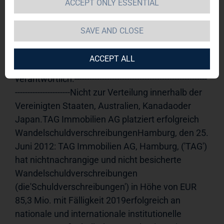
ACCEPT ONLY ESSENTIAL
Kapitalmaßnahme
25.06.2012 
19:08Veröffentlichung einer Ad-hoc-Mitteilung 
SAVE AND CLOSE
nach § 15 WpHG, übermittelt durchdie DGAP - 
ein Unternehmen der EquityStory AG.Für den 
ACCEPT ALL
Inhalt der Mitteilung ist der Emittent 
verantwortlich.-----------------------------------------------------
----------------------Nicht zur Verteilung innerhalb der 
Vereinigten Staaten, Australien, Kanadaoder 
Japan.TAG Immobilien AG platziert erfolgreich 
WandelschuldverschreibungenHamburg, den 25. 
Juni 2012: TAG Immobilien AG, Hamburg, ('TAG') 
hat nichtnachrangige und nicht besicherte 
Wandelschuldverschreibungen 
(die'Schuldverschreibungen') in Höhe von EUR 
85,3 Mio. mit Fälligkeit 2019erfolgreich an 
nationale und internationale institutionelle 