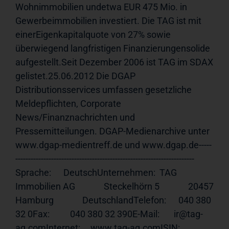
Wohnimmobilien undetwa EUR 475 Mio. in 
Gewerbeimmobilien investiert. Die TAG ist mit 
einerEigenkapitalquote von 27% sowie 
überwiegend langfristigen Finanzierungensolide 
aufgestellt.Seit Dezember 2006 ist TAG im SDAX 
gelistet.25.06.2012 Die DGAP 
Distributionsservices umfassen gesetzliche 
Meldepflichten, Corporate 
News/Finanznachrichten und 
Pressemitteilungen. DGAP-Medienarchive unter 
www.dgap-medientreff.de und www.dgap.de-----
---------------------------------------------------------------------- 
Sprache:      DeutschUnternehmen:  TAG 
Immobilien AG              Steckelhörn 5              20457 
Hamburg              DeutschlandTelefon:      040 380 
32 0Fax:          040 380 32 390E-Mail:       ir@tag-
ag.comInternet:     
www.tag-ag.comISIN
:         