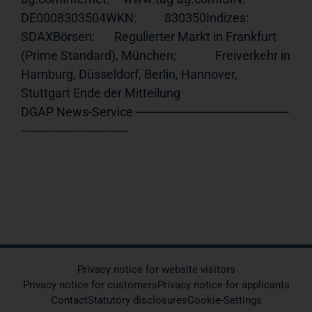
DE0008303504WKN:          830350Indizes:      
SDAXBörsen:       Regulierter Markt in Frankfurt 
(Prime Standard), München;              Freiverkehr in 
Hamburg, Düsseldorf, Berlin, Hannover,              
Stuttgart Ende der Mitteilung                             
DGAP News-Service --------------------------------------------
-------------------------------
Privacy notice for website visitors
Privacy notice for customers
Privacy notice for applicants
Contact
Statutory disclosures
Cookie-Settings