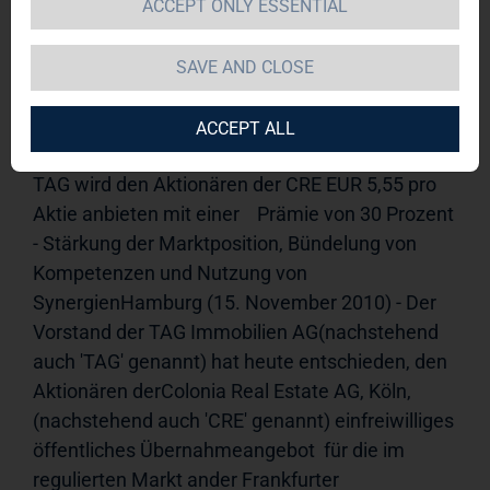
ACCEPT ONLY ESSENTIAL
TAG Immobilien AG  / Schlagwort(e): 
Übernahmeangebot
15.11.2010 09:15-----------------
SAVE AND CLOSE
----------------------------------------------------------Die TAG 
Immobilien AG kündigt Übernahmeangebot an 
ACCEPT ALL
alle Aktionäre derColonia Real Estate AG an  - 
TAG wird den Aktionären der CRE EUR 5,55 pro 
Aktie anbieten mit einer    Prämie von 30 Prozent  
- Stärkung der Marktposition, Bündelung von 
Kompetenzen und Nutzung von    
SynergienHamburg (15. November 2010) - Der 
Vorstand der TAG Immobilien AG(nachstehend 
auch 'TAG' genannt) hat heute entschieden, den 
Aktionären derColonia Real Estate AG, Köln,  
(nachstehend auch 'CRE' genannt) einfreiwilliges 
öffentliches Übernahmeangebot  für die im 
regulierten Markt ander Frankfurter 