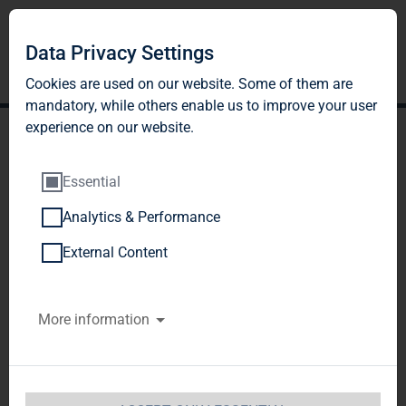
Data Privacy Settings
Cookies are used on our website. Some of them are
mandatory, while others enable us to improve your user
experience on our website.
Essential
Analytics & Performance
Die TAG Immobilien AG
External Content
kündigt
More information
Übernahmeangebot an alle
Aktionäre der Colonia Real
Estate an