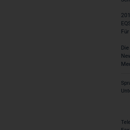
201
EQS
Für
Die
New
Med
Spr
Unt
Tel
Fax