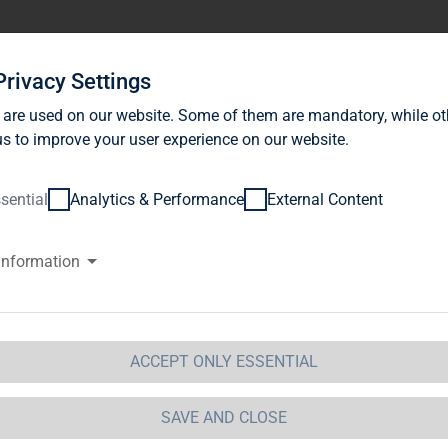
stor Relations
News
Sustainability
Career
Se
Privacy Settings
 are used on our website. Some of them are mandatory, while ot
s to improve your user experience on our website.
sential
Analytics & Performance
External Content
information
AG Immobilien AG: Comeback de
eter wissen Vorteile der Platte
ACCEPT ONLY ESSENTIAL
AP-Media /
2016-09-05 / 16:13
SAVE AND CLOSE
ssemitteilung