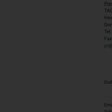
Pre
TAG
Hea
Do
Tel
Fax
pr
End
Emi
Sch