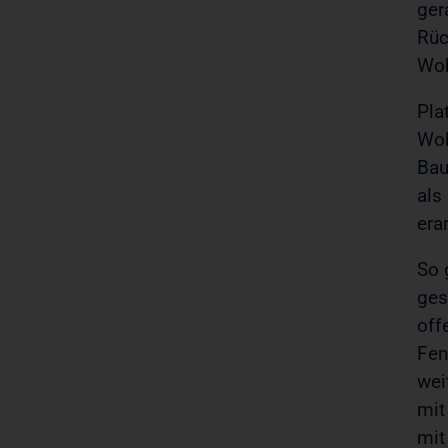
ger
Rüc
Woh
Pla
Woh
Bau
als
era
So 
ges
off
Fen
wei
mit
mit