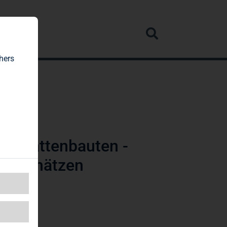
rvice
hers
r Plattenbauten -
 zu schätzen