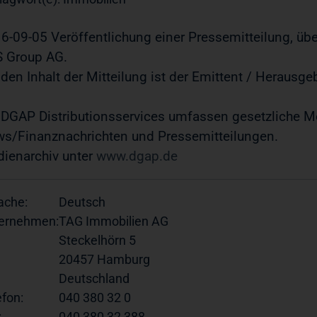
6-09-05 Veröffentlichung einer Pressemitteilung, übe
 Group AG.
 den Inhalt der Mitteilung ist der Emittent / Herausge
 DGAP Distributionsservices umfassen gesetzliche Me
s/Finanznachrichten und Pressemitteilungen.
ienarchiv unter
www.dgap.de
ache:
Deutsch
ernehmen:
TAG Immobilien AG
Steckelhörn 5
20457 Hamburg
Deutschland
efon:
040 380 32 0
:
040 380 32 388