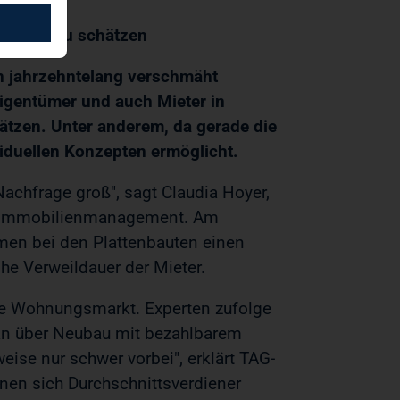
 Platte zu schätzen
 jahrzehntelang verschmäht
igentümer und auch Mieter in
ätzen. Unter anderem, da gerade die
viduellen Konzepten ermöglicht.
 Nachfrage groß", sagt Claudia Hoyer,
as Immobilienmanagement. Am
hmen bei den Plattenbauten einen
he Verweildauer der Mieter.
nde Wohnungsmarkt. Experten zufolge
n über Neubau mit bezahlbarem
se nur schwer vorbei", erklärt TAG-
nnen sich Durchschnittsverdiener