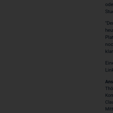
ode
Stu
"De
heu
Pla
noc
kla
Ein
Lin
Ans
Thö
Kom
Cla
Mit