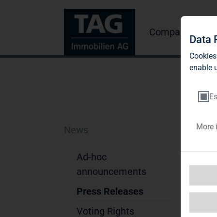
Company
Inve
Data 
Cookies
enable u
Es
More 
News
T
Mi
Ad-hoc
announcements
Press Releases
DG
Voting Rights
Pre