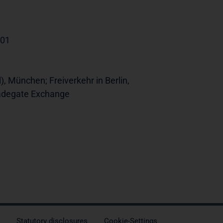
101
), München; Freiverkehr in Berlin,
radegate Exchange
Statutory disclosures
Cookie-Settings