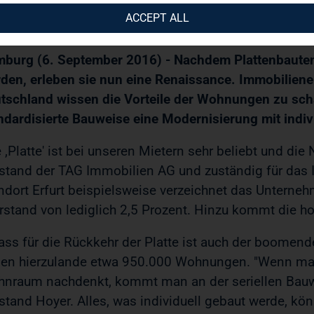
ACCEPT ALL
eback der Plattenbauten: Mieter wissen Vorteile der
burg (6. September 2016) - Nachdem Plattenbauten
den, erleben sie nun eine Renaissance. Immobiliene
tschland wissen die Vorteile der Wohnungen zu sch
ndardisierte Bauweise eine Modernisierung mit indi
e ,Platte' ist bei unseren Mietern sehr beliebt und die
stand der TAG Immobilien AG und zuständig für d
ndort Erfurt beispielsweise verzeichnet das Unterne
rstand von lediglich 2,5 Prozent. Hinzu kommt die ho
ass für die Rückkehr der Platte ist auch der boome
len hierzulande etwa 950.000 Wohnungen. "Wenn ma
nraum nachdenkt, kommt man an der seriellen Bauwei
stand Hoyer. Alles, was individuell gebaut werde, kö