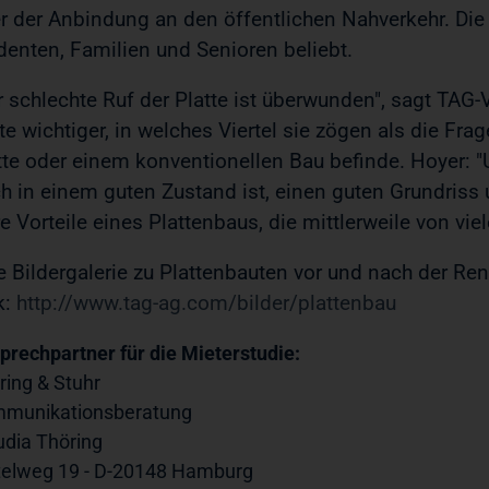
r der Anbindung an den öffentlichen Nahverkehr. Die 
denten, Familien und Senioren beliebt.
r schlechte Ruf der Platte ist überwunden", sagt TA
te wichtiger, in welches Viertel sie zögen als die Fra
tte oder einem konventionellen Bau befinde. Hoyer: 
h in einem guten Zustand ist, einen guten Grundriss
re Vorteile eines Plattenbaus, die mittlerweile von vi
e Bildergalerie zu Plattenbauten vor und nach der Re
k:
http://www.tag-ag.com/bilder/plattenbau
prechpartner für die Mieterstudie:
ring & Stuhr
munikationsberatung
udia Thöring
telweg 19 - D-20148 Hamburg