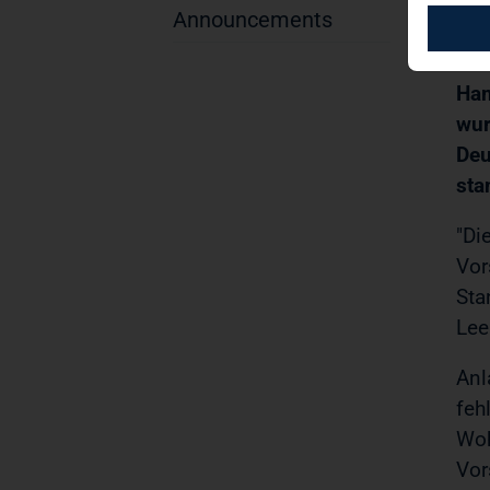
Announcements
Com
Ham
wur
Deu
sta
"Di
Vor
Sta
Lee
Anl
feh
Woh
Vor