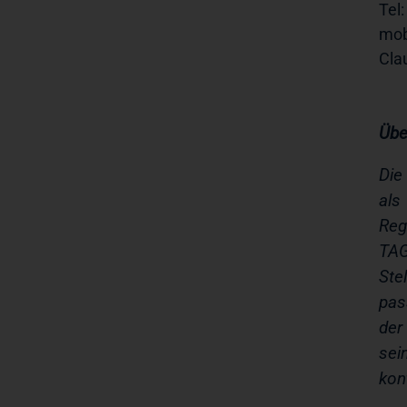
Tel
mob
Cla
Übe
Die
als
Reg
TAG
Ste
pas
der
sei
kon