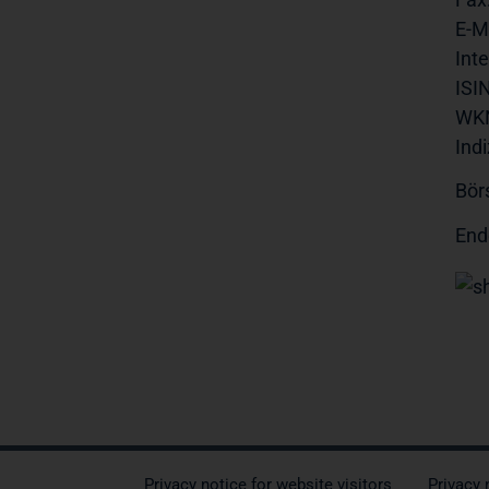
E-Ma
Inte
ISIN
WK
Indi
Bör
End
Privacy notice for website visitors
Privacy 