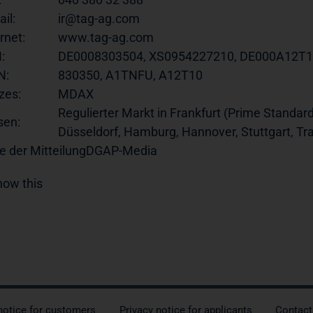
il:
ir@tag-ag.com
rnet:
www.tag-ag.com
:
DE0008303504, XS0954227210, DE000A12T
N:
830350, A1TNFU, A12T10
zes:
MDAX
Regulierter Markt in Frankfurt (Prime Standard
sen:
Düsseldorf, Hamburg, Hannover, Stuttgart, T
e der Mitteilung
DGAP-Media
notice for customers
Privacy notice for applicants
Contact