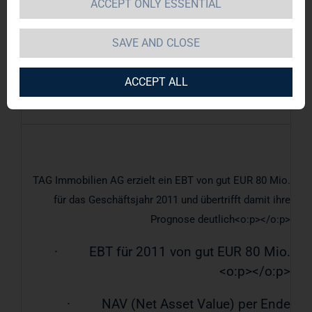
ACCEPT ONLY ESSENTIAL
TAG Immobilien AG / Schlagwort(e):
SAVE AND CLOSE
Vorläufiges Ergebnis
ACCEPT ALL
21.02.2012 / 08:00
TAG Immobilien AG erzielt ein EBT von gut EUR 80 Mio.
für das Geschäftsjahr 2011 und übertrifft damit ihre
Prognose deutlich<o:p></o:p>
·
EBT für 2011 von gut EUR 80 Mio.
<o:p></o:p>
·
NAV (Net Asset Value) per Ende