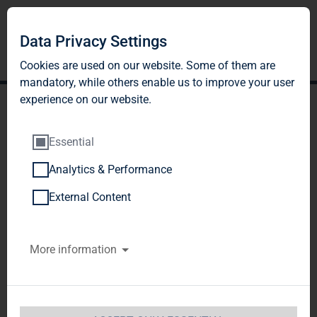
Data Privacy Settings
Cookies are used on our website. Some of them are
mandatory, while others enable us to improve your user
experience on our website.
Essential
Analytics & Performance
TAG Immobilien AG erzielt
External Content
ein EBT von gut EUR 80
More information
Mio. für das Geschäftsjahr
2011 und übertrifft damit
ihre Prognose deutlich