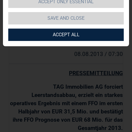
ACCEPT ONLY ESSENTIAL
ersten Halbjahr 2013
SAVE AND CLOSE
TAG Immobilien AG / Schlagwort(e):
ACCEPT ALL
Halbjahresergebnis
08.08.2013 / 07:30
PRESSEMITTEILUNG
TAG Immobilien AG forciert
Leerstandsabbau, erzielt ein starkes
operatives Ergebnis mit einem FFO im ersten
Halbjahr von EUR 31,5 Mio. und bestätigt
ihre FFO Prognose von EUR 68 Mio. für das
Gesamtjahr 2013.