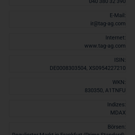
040 380 32 390
E-Mail:
ir@tag-ag.com
Internet:
www.tag-ag.com
ISIN:
DE0008303504, XS0954227210
WKN:
830350, A1TNFU
Indizes:
MDAX
Börsen:
Regulierter Markt in Frankfurt (Prime Standard),