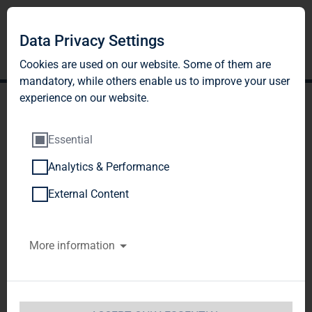
Data Privacy Settings
Cookies are used on our website. Some of them are
mandatory, while others enable us to improve your user
experience on our website.
Essential
Analytics & Performance
TAG Immobilien AG mit
External Content
erfolgreichem Jahresstart
More information
2026; operativ starke
Entwicklung setzt sich fort
PRESSEMITTEILUNG