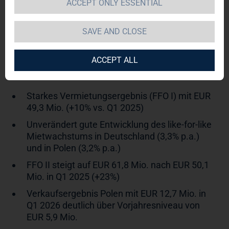
ACCEPT ONLY ESSENTIAL
SAVE AND CLOSE
TAG Immobilien AG mit erfolgreichem
Jahresstart 2026; operativ starke
ACCEPT ALL
Entwicklung setzt sich fort
Starkes Vermietungsergebnis (FFO I) mit EUR
49,3 Mio. (+10% vs. Q1 2025)
Unverändert gute Entwicklung des like-for-like
Mietwachstums in Deutschland (3,3% p.a.)
und in Polen (3,2% p.a.)
FFO II steigt auf EUR 61,8 Mio. nach EUR 50,1
Mio. in Q1 2025 (+23%)
Verkaufsergebnis Polen mit EUR 12,7 Mio. in
Q1 2026 deutlich über Vorjahresniveau von
EUR 5,9 Mio.