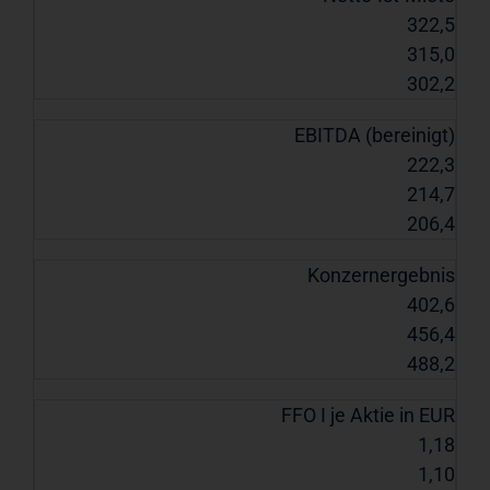
322,5
315,0
302,2
EBITDA (bereinigt)
222,3
214,7
206,4
Konzernergebnis
402,6
456,4
488,2
FFO I je Aktie in EUR
1,18
1,10