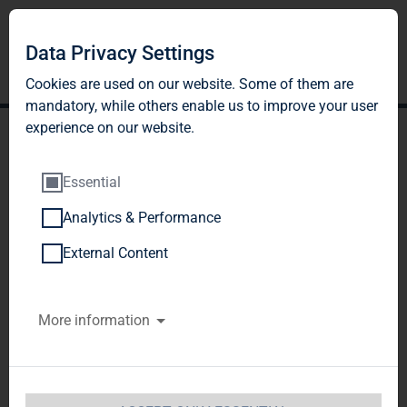
Data Privacy Settings
Cookies are used on our website. Some of them are
mandatory, while others enable us to improve your user
experience on our website.
Essential
Analytics & Performance
TAG Immobilien AG
External Content
schließt Geschäftsjahr
More information
2020 trotz der schwierigen
Rahmenbedingungen
erfolgreich ab