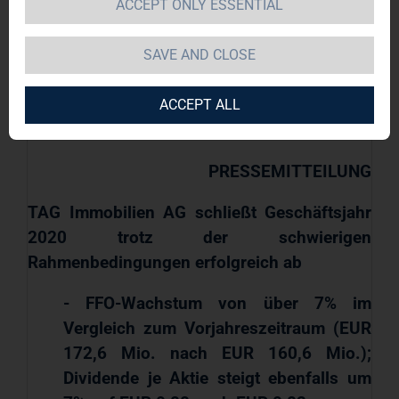
ACCEPT ONLY ESSENTIAL
DGAP-News: TAG Immobilien AG /
Schlagwort(e): Jahresergebnis/Jahresbericht
SAVE AND CLOSE
17.03.2021 / 06:59
Für den Inhalt der Mitteilung ist der Emittent
ACCEPT ALL
/ Herausgeber verantwortlich.
PRESSEMITTEILUNG
TAG Immobilien AG schließt Geschäftsjahr
2020 trotz der schwierigen
Rahmenbedingungen erfolgreich ab
- FFO-Wachstum von über 7% im
Vergleich zum Vorjahreszeitraum (EUR
172,6 Mio. nach EUR 160,6 Mio.);
Dividende je Aktie steigt ebenfalls um