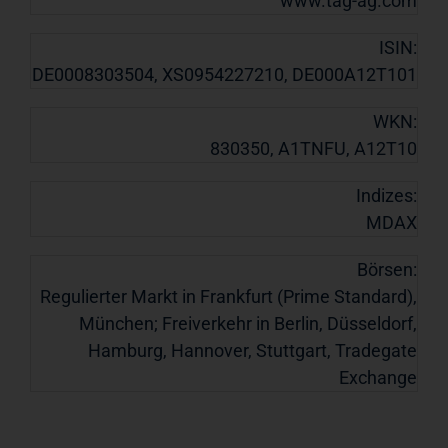
www.tag-ag.com
ISIN:
DE0008303504, XS0954227210, DE000A12T101
WKN:
830350, A1TNFU, A12T10
Indizes:
MDAX
Börsen:
Regulierter Markt in Frankfurt (Prime Standard),
München; Freiverkehr in Berlin, Düsseldorf,
Hamburg, Hannover, Stuttgart, Tradegate
Exchange