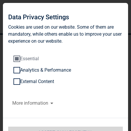
Data Privacy Settings
Cookies are used on our website. Some of them are
mandatory, while others enable us to improve your user
experience on our website.
Essential
Analytics & Performance
TAG Immobilien AG startet
External Content
mit auf EUR 35,1 Mio.
More information
gestiegenem FFO in das
neue Geschäftsjahr 2018
DGAP-News: TAG Immobilien AG /