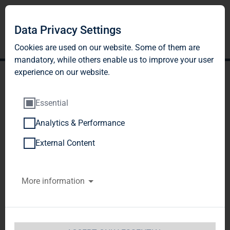
Data Privacy Settings
Cookies are used on our website. Some of them are
mandatory, while others enable us to improve your user
experience on our website.
Essential
Analytics & Performance
TAG Immobilien AG
External Content
veräußert Wohnimmobilien
More information
in Berlin an Union
Investment