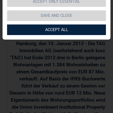
ACCEPT ONLY ESSENTIAL
TAG Immobilien AG / Schlagwort(e):
Immobilien/Verkauf
SAVE AND CLOSE
10.01.2013 / 10:02
ACCEPT ALL
Hamburg, den 10. Januar 2013 - Die TAG
Immobilien AG (nachstehend auch kurz
'TAG') hat Ende 2012 drei in Berlin gelegene
Wohnanlagen mit 1.384 Wohneinheiten zu
einem Gesamtkaufpreis von EUR 87 Mio.
verkauft. Auf Basis der IFRS-Buchwerte
führt der Verkauf zu einem Gewinn vor
Steuern in Höhe von rund EUR 12 Mio. Neue
Eigentümerin des Wohnungsportfolios wird
die Union Investment Institutional Property