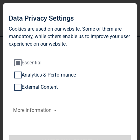
Data Privacy Settings
Cookies are used on our website. Some of them are
mandatory, while others enable us to improve your user
experience on our website.
Essential
Analytics & Performance
TAG Immobilien AG:
External Content
Veröffentlichung gemäß §
More information
26 Abs. 1 WpHG mit dem
Ziel der europaweiten
Verbreitung