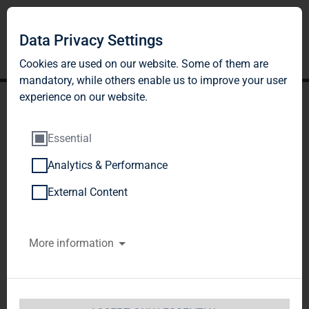
Data Privacy Settings
Cookies are used on our website. Some of them are
mandatory, while others enable us to improve your user
experience on our website.
Essential
Analytics & Performance
TAG Immobilien AG:
External Content
Veröffentlichung gemäß §
More information
26 Abs. 1 WpHG mit dem
Ziel der europaweiten
Verbreitung