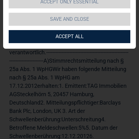
ACCEPT ONLY ESSENTIAL
TAG Immobilien AG 
20.12.2012 
09:09Veröffentlichung einer 
SAVE AND CLOSE
Stimmrechtsmitteilung, übermittelt durch die 
DGAP - ein Unternehmen der EquityStory AG.Für 
ACCEPT ALL
den Inhalt der Mitteilung ist der Emittent 
verantwortlich.-----------------------------------------------------
----------------------A)Stimmrechtsmitteilung nach § 
25a Abs. 1 WpHGWir haben folgende Mitteilung 
nach § 25a Abs. 1 WpHG am 
17.12.2012erhalten:1. Emittent:TAG Immobilien 
AGSteckelhörn 5, 20457 Hamburg, 
Deutschland2. Mitteilungspflichtiger:Barclays 
Bank Plc, London, UK 3. Art der 
Schwellenberührung:Unterschreitung4. 
Betroffene Meldeschwellen:5%5. Datum der 
Schwellenberührung:12.12.20126. 