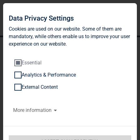
Data Privacy Settings
Cookies are used on our website. Some of them are
mandatory, while others enable us to improve your user
experience on our website.
Essential
Analytics & Performance
TAG Immobilien AG:
External Content
Veröffentlichung gemäß §
More information
26 Abs. 1 WpHG mit dem
Ziel der europaweiten
Verbreitung