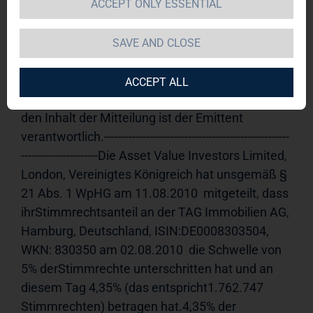
ACCEPT ONLY ESSENTIAL
TAG Immobilien AG / Veröffentlichung einer 
Mitteilung nach § 21 Abs. 1 WpHG 
SAVE AND CLOSE
(Aktie)
12.08.2010 11:09Veröffentlichung einer 
Stimmrechtsmitteilung, übermitteltdurch die 
ACCEPT ALL
DGAP - ein Unternehmen der EquityStory AG.Für 
den Inhalt der Mitteilung ist der Emittent 
verantwortlich.-----------------------------------------------------
----------------------Die Asset Value Investors Limited, 
London, Vereinigtes Königreich hat unsgemäß § 
21 Abs. 1 WpHG am 11.08.2010  mitgeteilt, dass 
ihrStimmrechtsanteil an der TAG Immobilien AG, 
Hamburg, Deutschland, ISIN:DE0008303504, 
WKN: 830350 am 02.08.2010  die Schwelle von 
5% derStimmrechte unterschritten hat und an 
diesem Tag 4,35% (das entspricht1.762.747 
Stimmrechten) betragen hat.4,35% der 