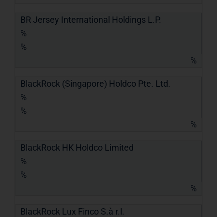
BR Jersey International Holdings L.P.
%
%
%
BlackRock (Singapore) Holdco Pte. Ltd.
%
%
%
BlackRock HK Holdco Limited
%
%
%
BlackRock Lux Finco S.à r.l.