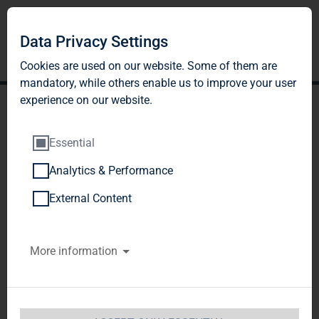
Data Privacy Settings
Cookies are used on our website. Some of them are
mandatory, while others enable us to improve your user
experience on our website.
Essential
Analytics & Performance
TAG Immobilien AG:
External Content
Veröffentlichung gemäß §
More information
40 Abs. 1 WpHG mit dem
Ziel der europaweiten
Verbreitung