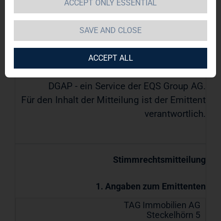
ACCEPT ONLY ESSENTIAL
TAG Immobilien AG
SAVE AND CLOSE
21.02.2018 / 16:45
Veröffentlichung einer
ACCEPT ALL
Stimmrechtsmitteilung übermittelt durch
DGAP - ein Service der EQS Group AG.
Für den Inhalt der Mitteilung ist der Emittent
verantwortlich.
Stimmrechtsmitteilung
1. Angaben zum Emittenten
TAG Immobilien AG
Steckelhörn 5