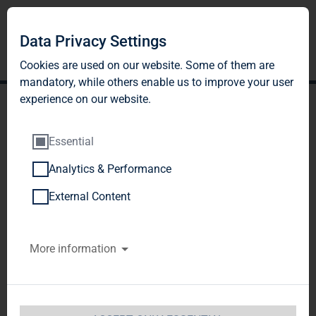
Data Privacy Settings
Cookies are used on our website. Some of them are
mandatory, while others enable us to improve your user
experience on our website.
Essential
Analytics & Performance
TAG Immobilien AG:
External Content
Veröffentlichung gemäß §
More information
40 Abs. 1 WpHG mit dem
Ziel der europaweiten
Verbreitung