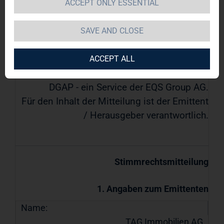
ACCEPT ONLY ESSENTIAL
TAG Immobilien AG
SAVE AND CLOSE
04.07.2019 / 15:01
Veröffentlichung einer
ACCEPT ALL
Stimmrechtsmitteilung übermittelt durch
DGAP - ein Service der EQS Group AG.
Für den Inhalt der Mitteilung ist der Emittent
/ Herausgeber verantwortlich.
Stimmrechtsmitteilung
1. Angaben zum Emittenten
Name:
TAG Immobilien AG