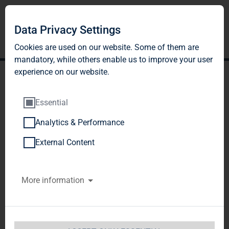
Data Privacy Settings
Cookies are used on our website. Some of them are
mandatory, while others enable us to improve your user
experience on our website.
Essential
Analytics & Performance
TAG Immobilien AG:
External Content
Veröffentlichung gemäß §
More information
40 Abs. 1 WpHG mit dem
Ziel der europaweiten
Verbreitung