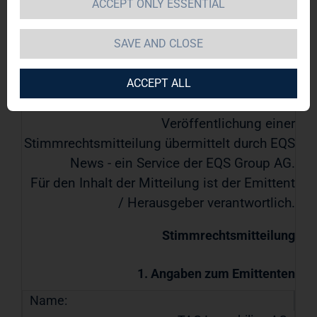
ACCEPT ONLY ESSENTIAL
TAG Immobilien AG
TAG Immobilien AG: Veröffentlichung gemäß
SAVE AND CLOSE
§ 40 Abs. 1 WpHG mit dem Ziel der
europaweiten Verbreitung
ACCEPT ALL
06.03.2023 / 09:40 CET/CEST
Veröffentlichung einer
Stimmrechtsmitteilung übermittelt durch EQS
News - ein Service der EQS Group AG.
Für den Inhalt der Mitteilung ist der Emittent
/ Herausgeber verantwortlich.
Stimmrechtsmitteilung
1. Angaben zum Emittenten
Name: