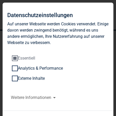
DE
EN
Datenschutzeinstellungen
Auf unserer Webseite werden Cookies verwendet. Einige
davon werden zwingend benötigt, während es uns
andere ermöglichen, Ihre Nutzererfahrung auf unserer
Webseite zu verbessern.
Essentiell
Analytics & Performance
KODIZES UND
Externe Inhalte
RICHTLINIEN
Weitere Informationen
Wir legen in allen Unternehmensbereichen,
großen Wert auf die Einhaltung von Qualitäts-,