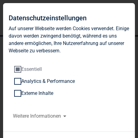
DE
EN
Datenschutzeinstellungen
Auf unserer Webseite werden Cookies verwendet. Einige
davon werden zwingend benötigt, während es uns
andere ermöglichen, Ihre Nutzererfahrung auf unserer
Webseite zu verbessern.
Essentiell
Analytics & Performance
BESETZUNG UND
Externe Inhalte
AUSSCHÜSSE
Weitere Informationen
Die Besetzung des Aufsichtsrats und seiner
Ausschüsse stellt sich wie folgt dar: