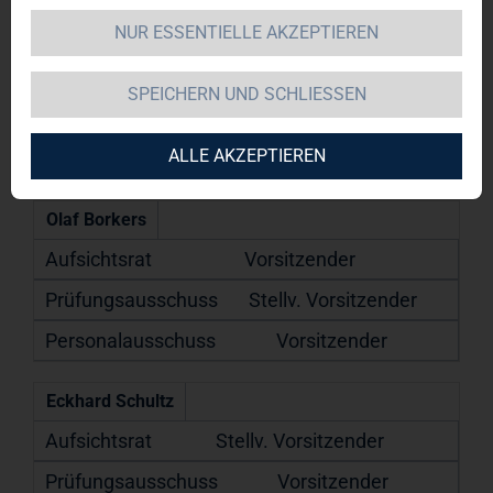
NUR ESSENTIELLE AKZEPTIEREN
Aufsichtsrat
SPEICHERN UND SCHLIESSEN
Prüfungsausschuss
ALLE AKZEPTIEREN
Personalausschuss
Olaf Borkers
Vorsitzender
Stellv. Vorsitzender
Vorsitzender
Eckhard Schultz
Stellv. Vorsitzender
Vorsitzender