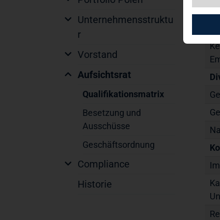
Er
Unternehmensstruktu
Un
r
Ke
Vorstand
Em
Aufsichtsrat
Di
Qualifikationsmatrix
Ge
Ge
Besetzung und
Ausschüsse
Na
Geschäftsordnung
Ko
Compliance
Im
Ka
Historie
Un
Re