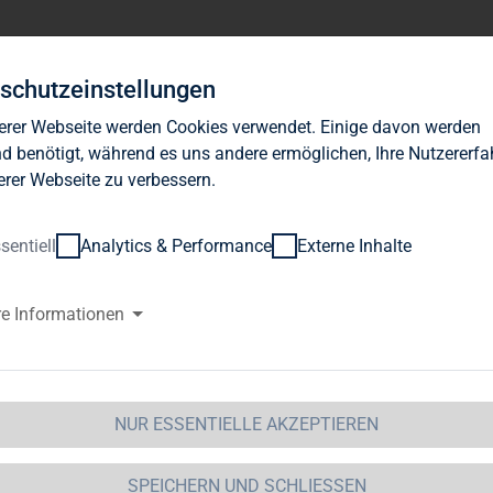
Investor Relations
News
Nachhaltigkeit
Karrie
schutzeinstellungen
erer Webseite werden Cookies verwendet. Einige davon werden
d benötigt, während es uns andere ermöglichen, Ihre Nutzererf
erer Webseite zu verbessern.
sentiell
Analytics & Performance
Externe Inhalte
UALIFIKATIONSMATRIX
re Informationen
alifikationsmatrix
Olaf
Eckard
Borkers
Schultz
NUR ESSENTIELLE AKZEPTIEREN
lgemeine Angaben
SPEICHERN UND SCHLIESSEN