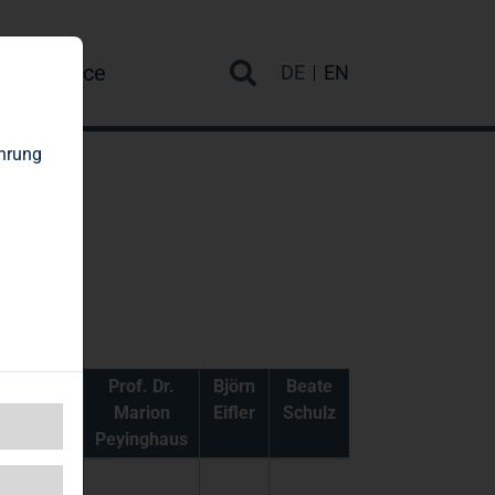
re
Service
DE
EN
ahrung
Gabriela
Prof. Dr.
Björn
Beate
Gryger
Marion
Eifler
Schulz
Peyinghaus