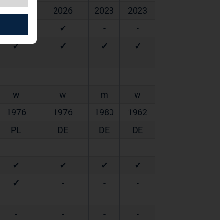
2024
2026
2023
2023
✓
✓
-
-
✓
✓
✓
✓
w
w
m
w
1976
1976
1980
1962
PL
DE
DE
DE
✓
✓
✓
✓
✓
-
-
-
-
-
-
-