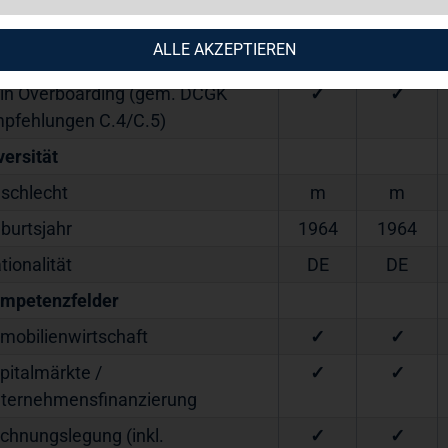
stbestellung
2023
2023
ALLE AKZEPTIEREN
abhängig i.S.d. DCGK (C.6ff)
✓
✓
in Overboarding (gem. DCGK
✓
✓
pfehlungen C.4/C.5)
versität
schlecht
m
m
burtsjahr
1964
1964
tionalität
DE
DE
mpetenzfelder
mobilienwirtschaft
✓
✓
pitalmärkte /
✓
✓
ternehmensfinanzierung
chnungslegung (inkl.
✓
✓