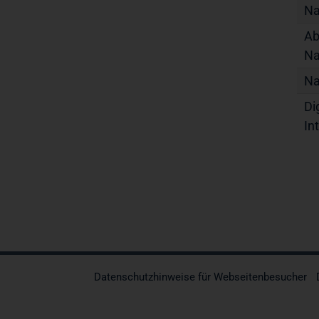
Na
Ab
Na
Na
Di
In
Datenschutzhinweise für Webseitenbesucher