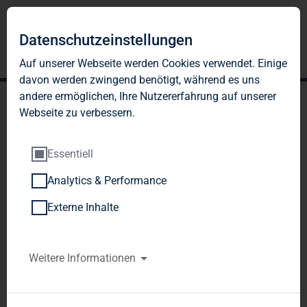
DE
EN
Datenschutzeinstellungen
Auf unserer Webseite werden Cookies verwendet. Einige
davon werden zwingend benötigt, während es uns
andere ermöglichen, Ihre Nutzererfahrung auf unserer
Webseite zu verbessern.
Essentiell
Analytics & Performance
NACHHALTIGKEIT
Externe Inhalte
Als großes Wohnungsunternehmen tragen wir
Verantwortung für die Gesellschaft. Dieser
Weitere Informationen
Verantwortung wollen wir durch nachhaltiges
Handeln gerecht werden. Daher bildet ein