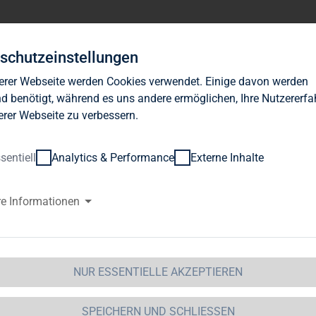
Investor Relations
News
Nachhaltigkeit
Karrie
schutzeinstellungen
erer Webseite werden Cookies verwendet. Einige davon werden
d benötigt, während es uns andere ermöglichen, Ihre Nutzererf
erer Webseite zu verbessern.
sentiell
Analytics & Performance
Externe Inhalte
NSERE SERVICES
re Informationen
 Quartalsbericht über Pressemeldungen und -fotos bi
obilien: Hier finden Sie alle Downloads und Informat
NUR ESSENTIELLE AKZEPTIEREN
 haben Fragen, möchten sich für unseren Newsversa
SPEICHERN UND SCHLIESSEN