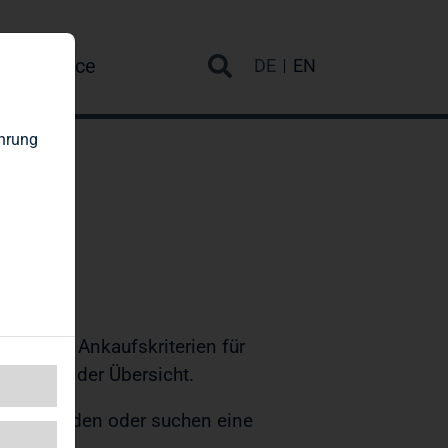
re
Service
DE
EN
ahrung
s hin zu Ankaufskriterien für
ionen in der Übersicht.
nd anmelden oder suchen eine