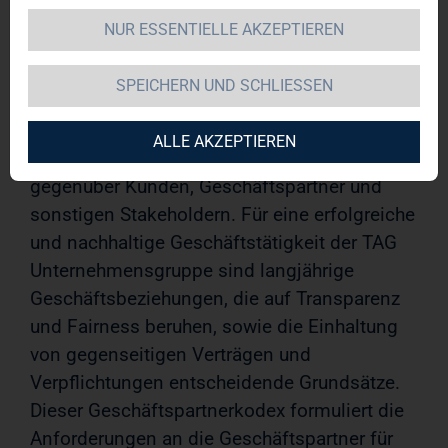
für die Mitarbeitenden der TAG
NUR ESSENTIELLE AKZEPTIEREN
Unternehmensgruppe geltenden
Geschäftsgrundsätzen. Regelkonformes und
SPEICHERN UND SCHLIESSEN
ethisch einwandfreies Verhalten ist die
Grundlage des Handelns sowohl innerhalb
ALLE AKZEPTIEREN
der TAG Unternehmensgruppe als auch
gegenüber Kunden, Geschäftspartner und
sonstigen Stakeholdern. Für eine erfolgreiche
und nachhaltige Geschäftstätigkeit der TAG
Unternehmensgruppe sind langjährige
Geschäftsbeziehungen, die auf Transparenz
und Fairness beruhen, sowie die Einhaltung
von gegenseitigen Verträgen und
Verpflichtungen entscheidende Grundsätze.
Dieser Geschäftspartnerkodex formuliert die
Anforderungen an die Geschäftspartner für