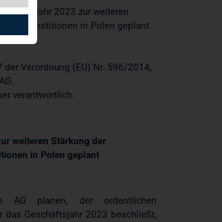
eschäftsjahr 2023 zur weiteren
arker Investitionen in Polen geplant
17 der Verordnung (EU) Nr. 596/2014,
 AG.
ber verantwortlich.
ur weiteren Stärkung der
itionen in Polen geplant
n AG planen, der ordentlichen
 das Geschäftsjahr 2023 beschließt,