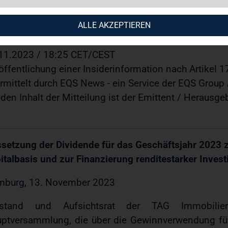
 Immobilien AG: Aussetzung der Dividende für das G
rkung der Kapitalbasis und zur Finanzierung renditest
ALLE AKZEPTIEREN
11.2023 / 18:25 CET/CEST
öffentlichung einer Insiderinformation nach Artikel 
rmittelt durch EQS News - ein Service der EQS Group
 den Inhalt der Mitteilung ist der Emittent / Herausge
setzung der Dividende für das Geschäftsjahr 2023 z
italbasis und zur Finanzierung renditestarker Invest
burg, 13. November 2023
rstand und Aufsichtsrat der TAG Immobilie
ptversammlung, die über die Gewinnverwendung für