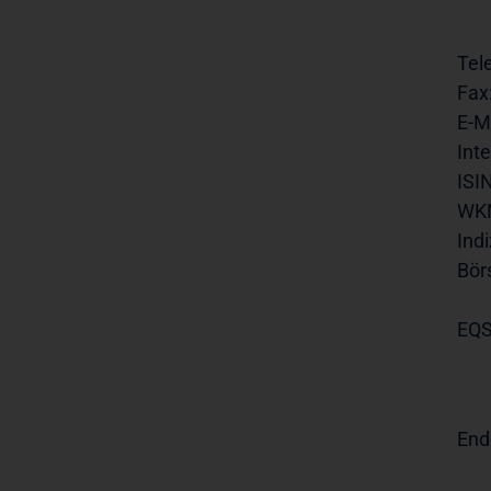
Tel
Fax
E-Ma
Inte
ISIN
WK
Indi
Bör
EQS
End