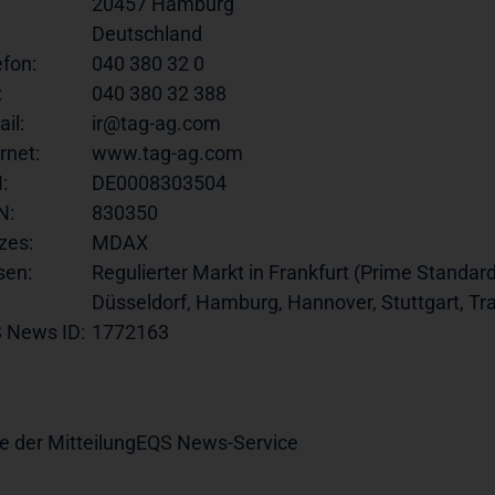
20457 Hamburg
Deutschland
efon:
040 380 32 0
:
040 380 32 388
il:
ir@tag-ag.com
rnet:
www.tag-ag.com
:
DE0008303504
N:
830350
zes:
MDAX
sen:
Regulierter Markt in Frankfurt (Prime Standard
Düsseldorf, Hamburg, Hannover, Stuttgart, T
 News ID:
1772163
e der Mitteilung
EQS News-Service