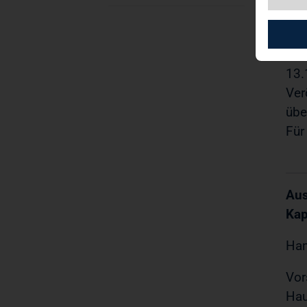
TAG
Stä
13.
Ver
übe
Für
Aus
Kap
Ham
Vo
Hau