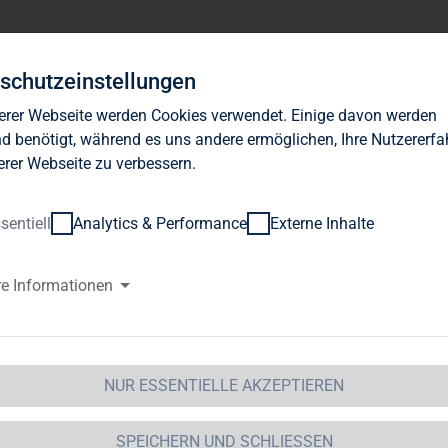
Investor Relations
News
Nachhaltigkeit
Karrie
schutzeinstellungen
erer Webseite werden Cookies verwendet. Einige davon werden
d benötigt, während es uns andere ermöglichen, Ihre Nutzererf
erer Webseite zu verbessern.
sentiell
Analytics & Performance
Externe Inhalte
G Immobilien AG: Aussetzung d
re Informationen
schäftsjahr 2023 zur weiteren 
pitalbasis und zur Finanzierung
NUR ESSENTIELLE AKZEPTIEREN
vestitionen in Polen geplant
 Immobilien AG / Schlagwort(e): Dividende
SPEICHERN UND SCHLIESSEN