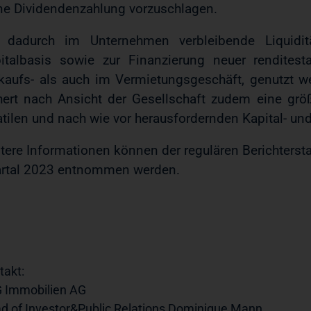
ne Dividendenzahlung vorzuschlagen.
 dadurch im Unternehmen verbleibende Liquidit
italbasis sowie zur Finanzierung neuer renditest
kaufs- als auch im Vermietungsgeschäft, genutzt w
hert nach Ansicht der Gesellschaft zudem eine grö
atilen und nach wie vor herausfordernden Kapital- u
tere Informationen können der regulären Berichterstat
rtal 2023 entnommen werden.
takt:
 Immobilien AG
d of Investor&Public Relations Dominique Mann