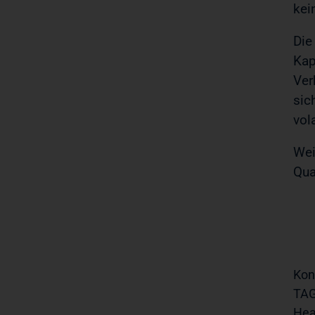
kei
Die
Kap
Ver
sic
vol
Wei
Qua
Kon
TAG
Hea