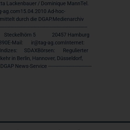
itta Lackenbauer / Dominique MannTel. 
tag-ag.com15.04.2010 Ad-hoc-
ittelt durch die DGAP.Medienarchiv 
------------------------------------------------------
hörn 5              20457 Hamburg              
DeutschlandTelefon:      040 380 32 300Fax:          040 380 32 390E-Mail:       ir@tag-ag.comInternet:     
ndizes:      SDAXBörsen:       Regulierter 
rkehr in Berlin, Hannover, Düsseldorf, 
   DGAP News-Service ------------------------------