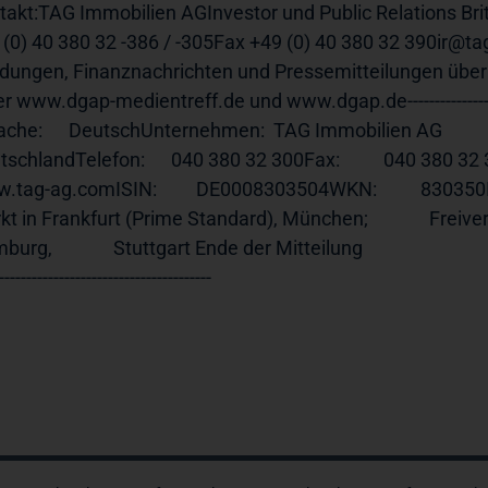
takt:TAG Immobilien AGInvestor und Public Relations Br
 (0) 40 380 32 -386 / -305Fax +49 (0) 40 380 32 390ir@
dungen, Finanznachrichten und Pressemitteilungen überm
r 
www.dgap-medientreff.de
 und 
www.dgap.de---------------------
che:      DeutschUnternehmen:  TAG Immobilien AG              Steckel
.tag-ag.comISIN
:         DE0008303504WKN:          830350I
t in Frankfurt (Prime Standard), München;              Freive
urg,              Stuttgart Ende der Mitteilung                          
---------------------------------------