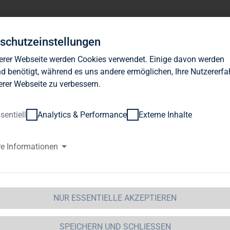
Investor Relations
News
Nachhaltigkeit
Karrie
schutzeinstellungen
erer Webseite werden Cookies verwendet. Einige davon werden
d benötigt, während es uns andere ermöglichen, Ihre Nutzererf
erer Webseite zu verbessern.
sentiell
Analytics & Performance
Externe Inhalte
AG Immobilien AG begibt Wande
re Informationen
io.
 Immobilien AG / Kapitalmaßnahme
15.04.2010 12:07Ver
NUR ESSENTIELLE AKZEPTIEREN
h § 15 WpHG, übermitteltdurch die DGAP - ein Unternehme
itteilung ist der Emittent verantwortlich.--------------------------------
SPEICHERN UND SCHLIESSEN