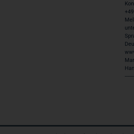
Kon
+49
Mel
unte
Spra
www
Mark
Hamb
------