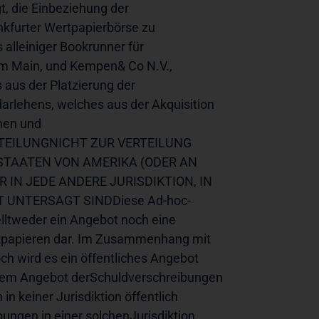
, die Einbeziehung der 
kfurter Wertpapierbörse zu 
alleiniger Bookrunner für 
am Main, und Kempen& Co N.V., 
aus der Platzierung der 
rlehens, welches aus der Akquisition 
en und 
TTEILUNGNICHT ZUR VERTEILUNG 
STAATEN VON AMERIKA (ODER AN 
IN JEDE ANDERE JURISDIKTION, IN 
UNTERSAGT SINDDiese Ad-hoc-
lltweder ein Angebot noch eine 
papieren dar. Im Zusammenhang mit 
h wird es ein öffentliches Angebot 
em Angebot derSchuldverschreibungen 
n keiner Jurisdiktion öffentlich 
ngen in einer solchenJurisdiktion 