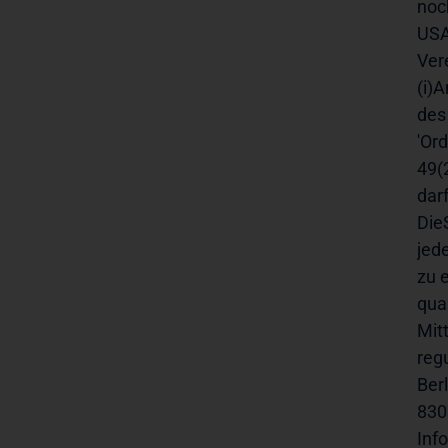
noc
USA
Ver
(i)
des
'Ord
49(2
dar
Die
jed
zu 
qua
Mit
reg
Ber
830
Inf