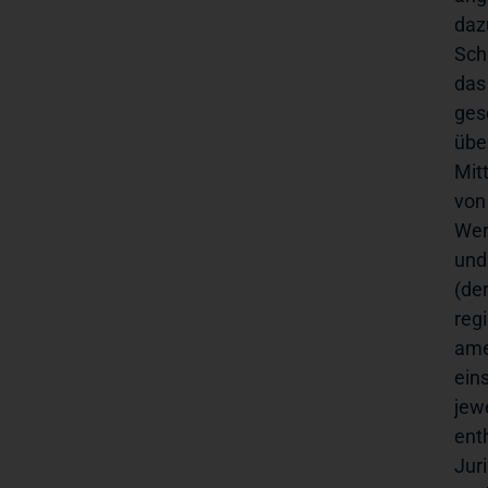
daz
Sch
das
ges
übe
Mit
von
Wer
und
(de
reg
ame
ein
jew
ent
Jur