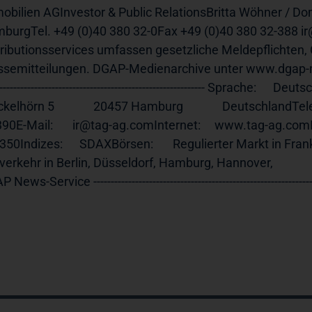
obilien AGInvestor & Public RelationsBritta Wöhner / D
burgTel. +49 (0)40 380 32-0Fax +49 (0)40 380 32-388 i
tributionsservices umfassen gesetzliche Meldepflichten
ssemitteilungen. DGAP-Medienarchive unter www.dgap-me
------------------------------------------------------------ Sprache:      De
kelhörn 5              20457 Hamburg              DeutschlandTele
90E-Mail:       ir@tag-ag.comInternet:     
www.tag-ag.com
50Indizes:      SDAXBörsen:       Regulierter Markt in Frankfurt (
erkehr in Berlin, Düsseldorf, Hamburg, Hannover,              Stuttgart Ende de
News-Service ----------------------------------------------------------------