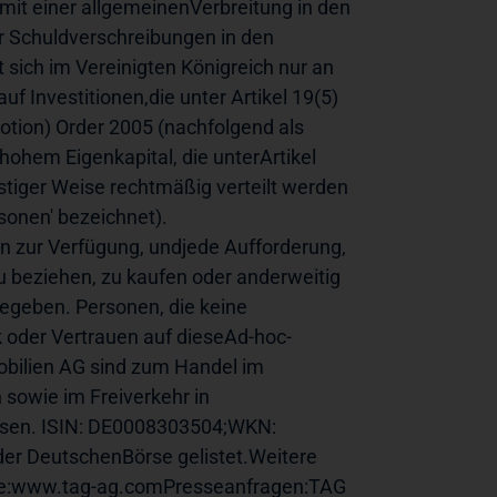
it einer allgemeinenVerbreitung in den 
r Schuldverschreibungen in den 
sich im Vereinigten Königreich nur an 
f Investitionen,die unter Artikel 19(5) 
tion) Order 2005 (nachfolgend als 
 hohem Eigenkapital, die unterArtikel 
onstiger Weise rechtmäßig verteilt werden 
onen' bezeichnet). 
n zur Verfügung, undjede Aufforderung, 
 beziehen, zu kaufen oder anderweitig 
egeben. Personen, die keine 
ck oder Vertrauen auf dieseAd-hoc-
obilien AG sind zum Handel im 
sowie im Freiverkehr in 
ssen. ISIN: DE0008303504;WKN: 
er DeutschenBörse gelistet.Weitere 
ite:www.tag-ag.comPresseanfragen:TAG 