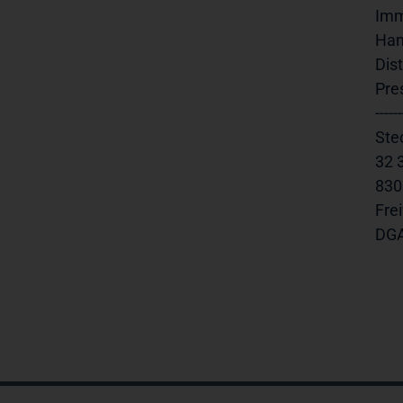
Imm
Ham
Dis
Pre
-----
Stec
32 3
8303
Freiv
DGAP 