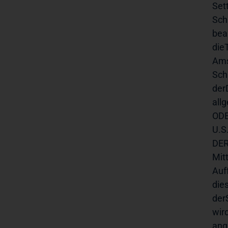
Set
Sch
bea
die
Ams
Sch
der
all
ODE
U.S
DER
Mit
Auf
die
der
wird
ang