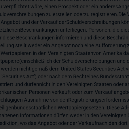
u verpflichtet wäre, einen Prospekt oder ein anderesAng
uldverschreibungen zu erstellen oderzu registrieren.Die V
 Angebot und der Verkauf derSchuldverschreibungen könn
etzlichenBeschränkungen unterliegen. Personen, die diese
r diese Beschränkungen informieren und diese Beschrän
teilung stellt weder ein Angebot noch eine Aufforderung
 Wertpapieren in den Vereinigten Staatenvon Amerika dar.
tpapiere(einschließlich der Schuldverschreibungen und d
 werden nicht gemäß dem United States Securities Act v
r 'Securities Act') oder nach dem Rechteines Bundesstaats
istriert und dürfennicht in den Vereinigten Staaten oder 
rikanischen Personen verkauft oder zum Verkauf angeb
schlägigen Ausnahme von denRegistrierungserfordernisse
eiligenbundesstaatlichen Wertpapiergesetzen. Diese Ad-h
haltenen Informationen dürfen weder in den Vereinigten 
isdiktion, wo das Angebot oder der Verkaufnach den dor