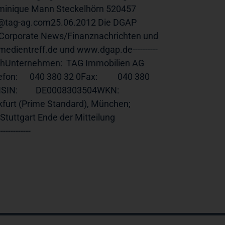
ominique Mann Steckelhörn 520457 
r@tag-ag.com25.06.2012 Die DGAP 
, Corporate News/Finanznachrichten und 
dientreff.de und www.dgap.de----------
utschUnternehmen:  TAG Immobilien AG              
fon:      040 380 32 0Fax:          040 380 
ISIN
:         DE0008303504WKN:          
Prime Standard), München;              
r Mitteilung                             
-----------