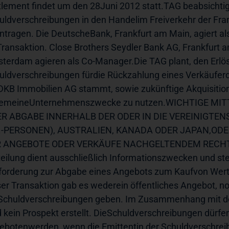
tlement findet um den 28Juni 2012 statt.TAG beabsichtigt
uldverschreibungen in den Handelim Freiverkehr der Fran
ntragen. Die DeutscheBank, Frankfurt am Main, agiert als 
Transaktion. Close Brothers Seydler Bank AG, Frankfurt 
terdam agieren als Co-Manager.Die TAG plant, den Erlös 
uldverschreibungen fürdie Rückzahlung eines Verkäuferda
DKB Immobilien AG stammt, sowie zukünftige Akquisition
gemeineUnternehmenszwecke zu nutzen.WICHTIGE MI
R ABGABE INNERHALB DER ODER IN DIE VEREINIGTEN
.-PERSONEN), AUSTRALIEN, KANADA ODER JAPAN,ODER 
 ANGEBOTE ODER VERKÄUFE NACHGELTENDEM RECHT 
teilung dient ausschließlich Informationszwecken und ste
forderung zur Abgabe eines Angebots zum Kaufvon Wert
ser Transaktion gab es wederein öffentliches Angebot, noc
Schuldverschreibungen geben. Im Zusammenhang mit d
 kein Prospekt erstellt. DieSchuldverschreibungen dürfen i
ebotenwerden, wenn die Emittentin der Schuldverschreibu