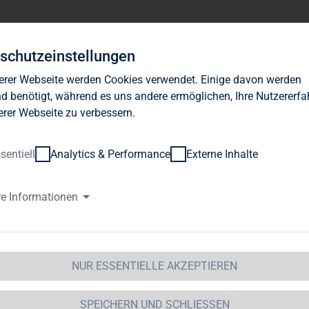
Investor Relations
News
Nachhaltigkeit
Karrie
schutzeinstellungen
erer Webseite werden Cookies verwendet. Einige davon werden
d benötigt, während es uns andere ermöglichen, Ihre Nutzererf
erer Webseite zu verbessern.
sentiell
Analytics & Performance
Externe Inhalte
AG Immobilien AG begibt
re Informationen
andelschuldverschreibungen
 Immobilien AG  / Schlagwort(e): Kapitalmaßnahme
25.
NUR ESSENTIELLE AKZEPTIEREN
-Mitteilung nach § 15 WpHG, übermittelt durchdie DGAP -
ür den Inhalt der Mitteilung ist der Emittent verantwortlich.---------
SPEICHERN UND SCHLIESSEN