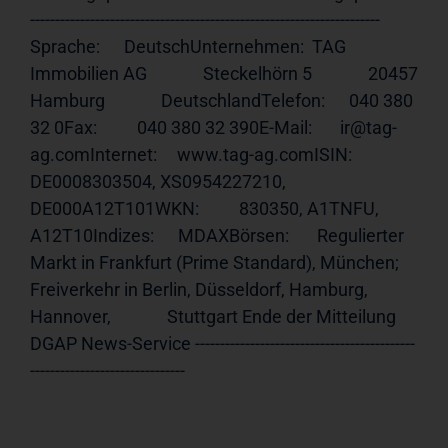
---------------------------------------------------------------------- 
Sprache:      DeutschUnternehmen:  TAG 
Immobilien AG              Steckelhörn 5              20457 
Hamburg              DeutschlandTelefon:      040 380 
32 0Fax:          040 380 32 390E-Mail:       ir@tag-
ag.comInternet:     
www.tag-ag.comISIN
:         
DE0008303504, XS0954227210, 
DE000A12T101WKN:          830350, A1TNFU, 
A12T10Indizes:      MDAXBörsen:       Regulierter 
Markt in Frankfurt (Prime Standard), München;              
Freiverkehr in Berlin, Düsseldorf, Hamburg, 
Hannover,              Stuttgart Ende der Mitteilung                             
DGAP News-Service --------------------------------------------
-------------------------------