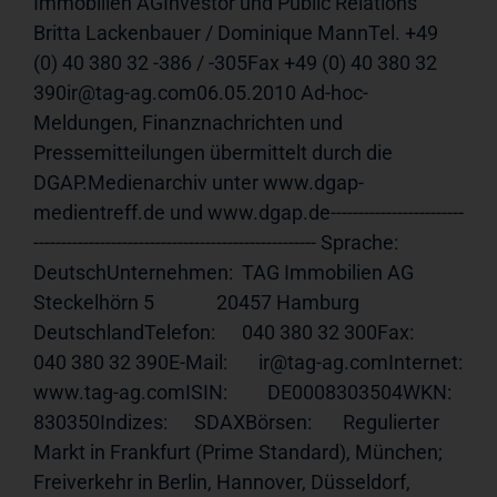
Immobilien AGInvestor und Public Relations 
Britta Lackenbauer / Dominique MannTel. +49 
(0) 40 380 32 -386 / -305Fax +49 (0) 40 380 32 
390ir@tag-ag.com06.05.2010 Ad-hoc-
Meldungen, Finanznachrichten und 
Pressemitteilungen übermittelt durch die 
DGAP.Medienarchiv unter 
www.dgap-
medientreff.de
 und 
www.dgap.de------------------------
---------------------------------------------------
 Sprache:      
DeutschUnternehmen:  TAG Immobilien AG              
Steckelhörn 5              20457 Hamburg              
DeutschlandTelefon:      040 380 32 300Fax:          
040 380 32 390E-Mail:       ir@tag-ag.comInternet:     
www.tag-ag.comISIN
:         DE0008303504WKN:          
830350Indizes:      SDAXBörsen:       Regulierter 
Markt in Frankfurt (Prime Standard), München;              
Freiverkehr in Berlin, Hannover, Düsseldorf, 