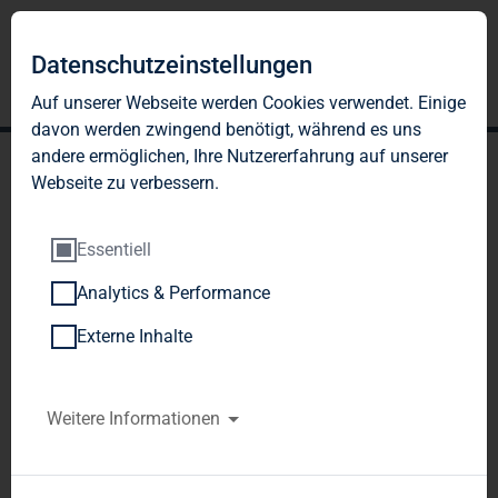
Datenschutzeinstellungen
Auf unserer Webseite werden Cookies verwendet. Einige
davon werden zwingend benötigt, während es uns
andere ermöglichen, Ihre Nutzererfahrung auf unserer
Webseite zu verbessern.
Essentiell
Analytics & Performance
TAG Immobilien AG: TAG
Externe Inhalte
akquiriert
Wohnimmobilienportfolio
Weitere Informationen
mit 1.961 Einheiten und
beschließt eine