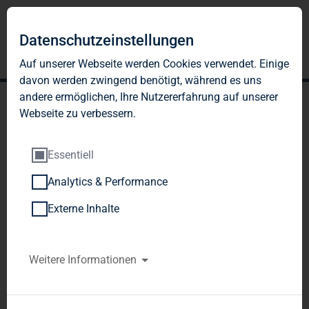
Datenschutzeinstellungen
Auf unserer Webseite werden Cookies verwendet. Einige
davon werden zwingend benötigt, während es uns
andere ermöglichen, Ihre Nutzererfahrung auf unserer
Webseite zu verbessern.
Essentiell
Analytics & Performance
TAG Immobilien AG:
Externe Inhalte
Vorläufige Zahlen für 2008
TAG Immobilien AG / Vorläufiges 
Weitere Informationen
Ergebnis
Veröffentlichung einer Ad-hoc-
Mitteilung nach § 15 WpHG, übermittelt durchdie 