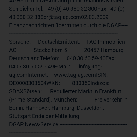
AGHead of investor and public relations Kirsten 
SchleicherTel. +49 (0) 40 380 32 300Fax +49 (0) 
40 380 32 388pr@tag-ag.com02.03.2009  
Finanznachrichten übermittelt durch die DGAP----
----------------------------------------------------------------------- 
Sprache:      DeutschEmittent:     TAG Immobilien 
AG              Steckelhörn 5              20457 Hamburg              
DeutschlandTelefon:      040 30 60 59-40Fax:          
040 / 30 60 59 - 49E-Mail:       info@tag-
ag.comInternet:     
www.tag-ag.comISIN
:         
DE0008303504WKN:          830350Indizes:      
SDAXBörsen:       Regulierter Markt in Frankfurt 
(Prime Standard), München;              Freiverkehr in 
Berlin, Hannover, Hamburg, Düsseldorf,              
Stuttgart Ende der Mitteilung                             
DGAP News-Service --------------------------------------------
-------------------------------