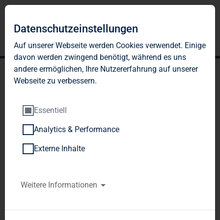
Datenschutzeinstellungen
Auf unserer Webseite werden Cookies verwendet. Einige
davon werden zwingend benötigt, während es uns
andere ermöglichen, Ihre Nutzererfahrung auf unserer
Webseite zu verbessern.
Essentiell
Analytics & Performance
TAG Immobilien AG:
Externe Inhalte
Veröffentlichung gemäß §
26 Abs. 1 WpHG mit dem
Weitere Informationen
Ziel der europaweiten
Verbreitung