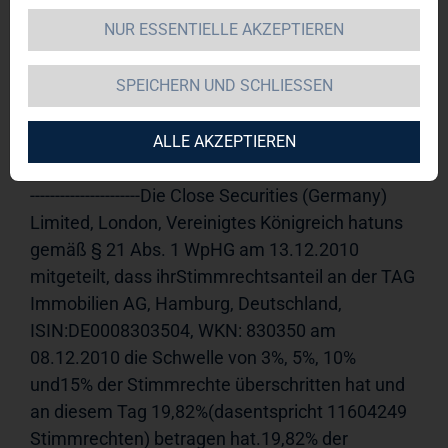
NUR ESSENTIELLE AKZEPTIEREN
TAG Immobilien AG 
13.12.2010 
15:30Veröffentlichung einer 
SPEICHERN UND SCHLIESSEN
Stimmrechtsmitteilung, übermittelt durch die 
DGAP - ein Unternehmen der EquityStory AG.Für 
den Inhalt der Mitteilung ist der Emittent 
ALLE AKZEPTIEREN
verantwortlich.-----------------------------------------------------
----------------------Die Close Securities (Germany) 
Limited, London, Vereinigtes Königreich hatuns 
gemäß § 21 Abs. 1 WpHG am 13.12.2010 
mitgeteilt, dass ihrStimmrechtsanteil an der TAG 
Immobilien AG, Hamburg, Deutschland, 
ISIN:DE0008303504, WKN: 830350 am 
08.12.2010 die Schwelle von 3%, 5%, 10% 
und15% der Stimmrechte überschritten hat und 
an diesem Tag 19,82%(dasentspricht 11604249 
Stimmrechten) betragen hat.19,82% der 