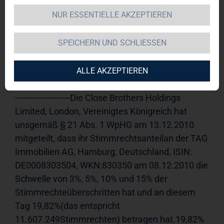
NUR ESSENTIELLE AKZEPTIEREN
TAG Immobilien AG 
13.12.2010 
15:35Veröffentlichung einer 
SPEICHERN UND SCHLIESSEN
Stimmrechtsmitteilung, übermittelt durch die 
DGAP - ein Unternehmen der EquityStory AG.Für 
den Inhalt der Mitteilung ist der Emittent 
ALLE AKZEPTIEREN
verantwortlich.-----------------------------------------------------
----------------------Die Close Brothers Holdings 
Limited, London, Vereinigtes Königreich hat 
unsgemäß § 21 Abs. 1 WpHG am 13.12.2010 
mitgeteilt, dass ihr Stimmrechtsanteilan der TAG 
Immobilien AG, Hamburg, Deutschland, ISIN: 
DE0008303504, WKN:830350 am 08.12.2010 die 
Schwelle von 3%, 5%, 10% und 15% der 
Stimmrechteüberschritten hat und an diesem 
Tag 19,82%(das entspricht 
11.607.249Stimmrechten) betragen hat.19,82% 