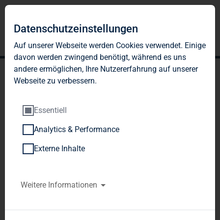
Datenschutzeinstellungen
Auf unserer Webseite werden Cookies verwendet. Einige
davon werden zwingend benötigt, während es uns
andere ermöglichen, Ihre Nutzererfahrung auf unserer
Webseite zu verbessern.
Essentiell
Analytics & Performance
TAG Immobilien AG:
Externe Inhalte
Veröffentlichung gemäß §
26 Abs. 1 WpHG mit dem
Weitere Informationen
Ziel der europaweiten
Verbreitung